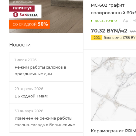
МС-602 графит
полированный 60х
Арт.: 
достаточно
70.32
BYN
/м2
87
-
20
%
Экономия
17.58
BY
Новости
1 июля 2026
Режим работы салонов в
праздничные дни
29 апреля 2026
Выходной 1 мая!
30 января 2026
Изменение режима работы
салона-склада в Большевике
Керамогранит PRI