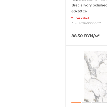
Brecia Ivory polishe
60х60 см
под заказ
Арт.: 2026-00004617
88.50
BYN
/м²