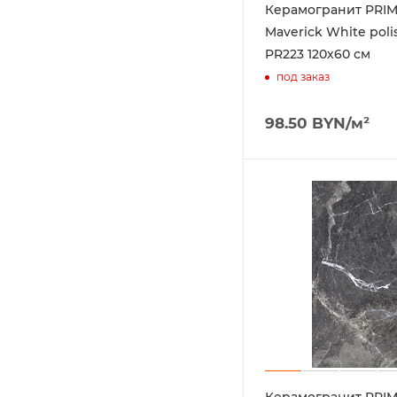
Керамогранит PRI
Maverick White pol
PR223 120х60 см
под заказ
98.50
BYN
/м²
Керамогранит PRI