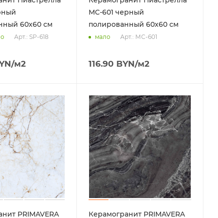
рный
МС-601 черный
нный 60х60 см
полированный 60х60 см
Арт.: SP-618
Арт.: МС-601
но
мало
YN
/м2
116.90
BYN
/м2
анит PRIMAVERA
Керамогранит PRIMAVERA