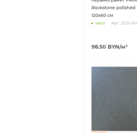
Rockstone polished
120х60 см
Арт.: 2025-0
мало
98.50
BYN
/м²