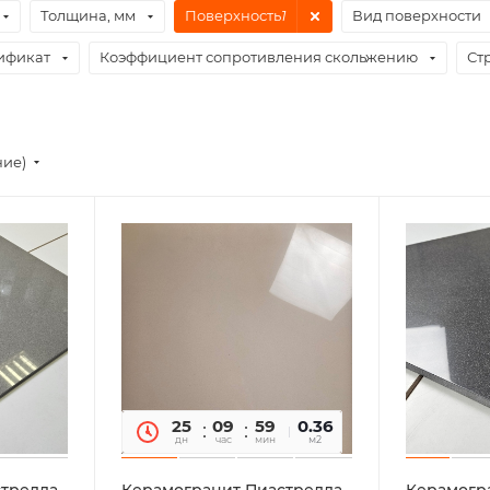
Толщина, мм
Поверхность
1
Вид поверхности
ификат
Коэффициент сопротивления скольжению
Ст
ние)
25
09
59
0.36
14
дн
час
мин
сек
м2
стрелла
Керамогранит Пиастрелла
Керамогр