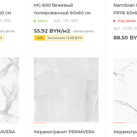
МС-600 бежевый
Namibian 
60 см
полированный 60х60 см
PR116 60х
МС-602
Арт.: МС-600
мало
под заказ
Арт.: 2026-
55.92
BYN
/м2
.90
BYN
69.90
BYN
88.50
BY
N
-
20
%
Экономия
13.98
BYN
MAVERA
Керамогранит PRIMAVERA
Керамогр