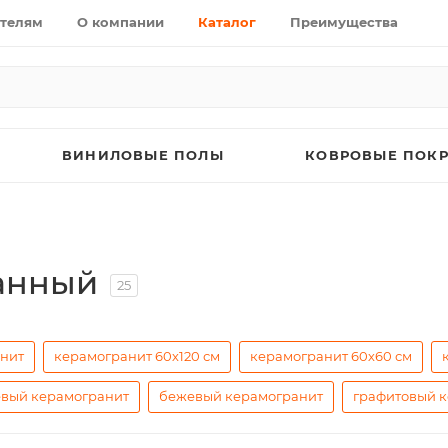
телям
О компании
Каталог
Преимущества
ВИНИЛОВЫЕ ПОЛЫ
КОВРОВЫЕ ПОК
анный
25
анит
керамогранит 60х120 см
керамогранит 60х60 см
вый керамогранит
бежевый керамогранит
графитовый 