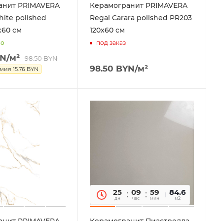
анит PRIMAVERA
Керамогранит PRIMAVERA
hite polished
Regal Carara polished PR203
х60 см
120х60 см
но
под заказ
N
/м²
98.50
BYN
98.50
BYN
/м²
омия
15.76
BYN
25
09
59
84.6
14
дн
час
мин
сек
м2
анит PRIMAVERA
Керамогранит Пиастрелла