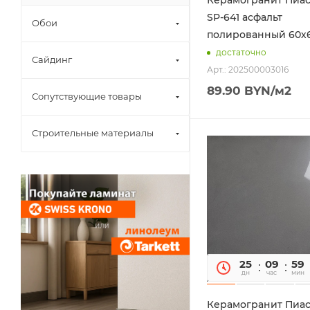
SP-641 асфальт
Обои
полированный 60х
достаточно
Сайдинг
Арт.: 202500003016
89.90
BYN
/м2
Сопутствующие товары
Строительные материалы
25
09
59
дн
час
мин
Керамогранит Пиа