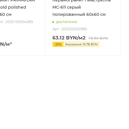
old polished
МС-611 серый
х60 см
полированный 60х60 см
рт.: 2025-00004285
достаточно
Арт.: 202500002965
63.12
BYN
/м2
78.90
BYN
N
/м²
-
20
%
Экономия
15.78
BYN