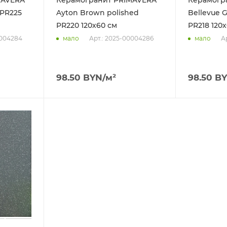
 PR225
Ayton Brown polished
Bellevue G
PR220 120х60 см
PR218 120
0004284
Арт.: 2025-00004286
А
мало
мало
98.50
BYN
/м²
98.50
BY