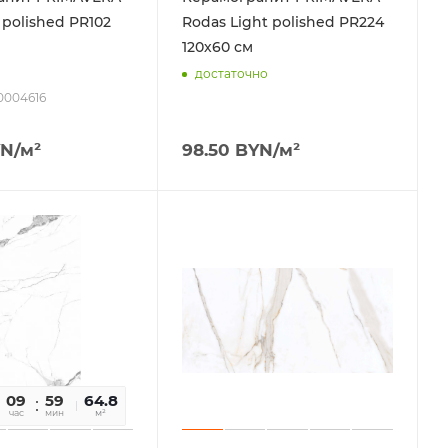
 polished PR102
Rodas Light polished PR224
120х60 см
достаточно
00004616
N
/м²
98.50
BYN
/м²
09
59
64.8
14
час
мин
сек
м²