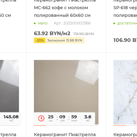
МС-662 кофе с молоком
SP-618 че
60 см
полированный 60х60 см
полирова
Арт.: 202500002966
мало
достаточ
63.92
BYN
/м2
79.90
BYN
106.90
B
-
20
%
Экономия
15.98
BYN
145.08
14
25
09
59
14
3.6
сек
м2
дн
час
мин
сек
м2
стрелла
Керамогранит Пиастрелла
Керамогр