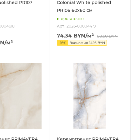
polished PR107
Colonial White polished
PR106 60х60 см
достаточно
00004618
Арт.: 2026-00004419
74.34
BYN
/м²
88.50
BYN
N
/м²
-
16
%
Экономия
14.16
BYN
анит PRIMAVERA
Керамогранит PRIMAVERA