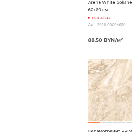
Arena White polishe
60х60 см
под заказ
Арт.: 2026-00004620
88.50
BYN
/м²
Керамогранит PRI