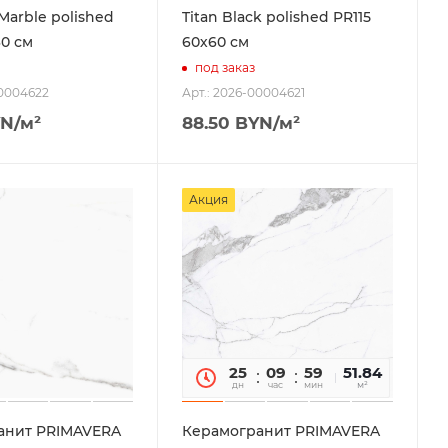
Marble polished
Titan Black polished PR115
60 см
60х60 см
под заказ
00004622
Арт.: 2026-00004621
N
/м²
88.50
BYN
/м²
Акция
25
09
59
51.84
14
дн
час
мин
сек
м²
анит PRIMAVERA
Керамогранит PRIMAVERA