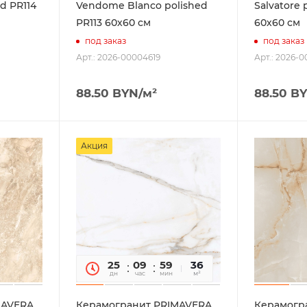
d PR114
Vendome Blanco polished
Salvatore 
PR113 60х60 см
60х60 см
под заказ
под заказ
Арт.: 2026-00004619
Арт.: 2026-
88.50
BYN
/м²
88.50
BY
Акция
25
09
59
14
36
дн
час
мин
сек
м²
MAVERA
Керамогранит PRIMAVERA
Керамогр