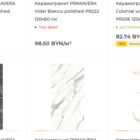
MAVERA
Керамогранит PRIMAVERA
Керамогр
ished
Videl Bianco polished PR222
Colonial w
120х60 см
PR206 120
под заказ
достаточ
82.74
BY
98.50
BYN
/м²
-
16
%
Экон
MAVERA
Керамогранит PRIMAVERA
Керамогр