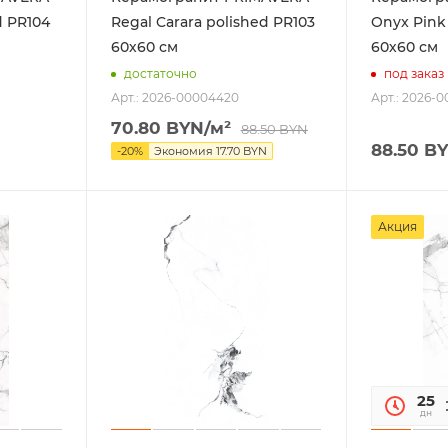
d PR104
Regal Carara polished PR103
Onyx Pink
60х60 см
60х60 см
достаточно
под заказ
Арт.: 2026-00004420
Арт.: 2026-
70.80
BYN
/м²
88.50
BYN
88.50
BY
-
20
%
Экономия
17.70
BYN
Акция
25
дн