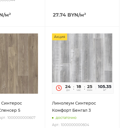
N
/м²
27.74
BYN
/м²
Акция
24
18
25
07
105.35
дн
час
мин
сек
м²
 Синтерос
Линолеум Синтерос
Спенсер 5
Комфорт Бенгал 3
Арт.: 1000000000607
достаточно
Арт.: 1000000000604