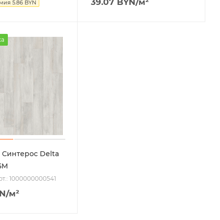
39.07
BYN
/м²
омия
5.86
BYN
жа
Синтерос Delta
5M
рт.: 1000000000541
N
/м²