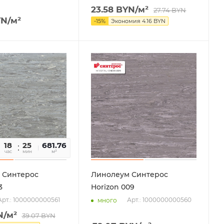
23.58
BYN
/м²
27.74
BYN
YN
/м²
-
15
%
Экономия
4.16
BYN
18
25
07
681.76
час
мин
сек
м²
 Синтерос
Линолеум Синтерос
3
Horizon 009
Арт.: 1000000000561
Арт.: 1000000000560
много
N
/м²
39.07
BYN