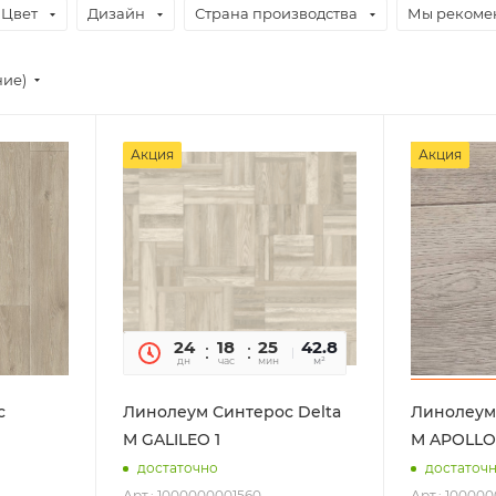
Цвет
Дизайн
Страна производства
Мы рекоме
ние)
Акция
Акция
24
18
25
07
42.8
дн
час
мин
сек
м²
с
Линолеум Синтерос Delta
Линолеум 
M GALILEO 1
M APOLLO
достаточно
достаточ
Арт.: 1000000001560
Арт.: 10000