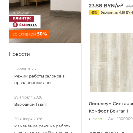
23.58
BYN
/м²
27.
-
15
%
Экономия
4.16
BYN
Новости
1 июля 2026
Режим работы салонов в
праздничные дни
29 апреля 2026
Линолеум Синтеро
Выходной 1 мая!
Комфорт Бенгал 1
Арт.: 100000
мало
30 января 2026
Изменение режима работы
салона-склада в Большевике