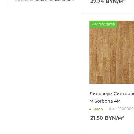
27.74
BYN
/м²
Распродажа
Линолеум Синтерос
M Sorbona 4M
Арт.: 100000
мало
21.50
BYN
/м²