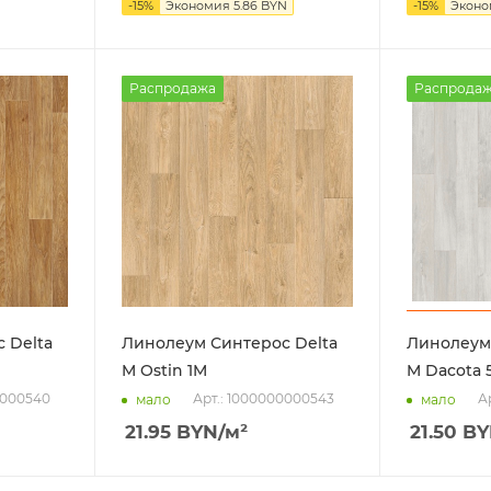
-
15
%
Экономия
5.86
BYN
-
15
%
Экон
Распродажа
Распрода
 Delta
Линолеум Синтерос Delta
Линолеум 
M Ostin 1M
M Dacota 
0000540
Арт.: 1000000000543
А
мало
мало
21.95
BYN
/м²
21.50
BY