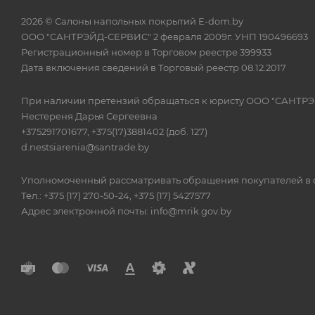
2026 © Салоны напольных покрытий E-dom.by
ООО "САНТРЭЙД-СЕРВИС" 2 февраля 2009г. УНП 190496693
Регистрационный номер в Торговом реестре 399933
Дата включения сведений в Торговый реестр 08.12.2017
При наличии претензий обращаться к юристу ООО "САНТР
Нестереня Дарья Сергеевна
+375291701677, +375(17)3881402 (доб. 127)
d.nestsiarenia@santrade.by
Уполномоченный рассматривать обращения покупателей в с
Тел.: +375 (17) 270-50-24, +375 (17) 5427577
Адрес электронной почты: info@mrik.gov.by