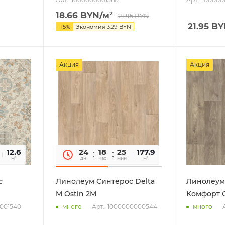
18.66
BYN
/м²
21.95
BYN
21.95
BY
-
15
%
Экономия
3.29
BYN
Акция
Акция
07
12.6
24
18
25
07
177.9
сек
м²
дн
час
мин
сек
м²
с
Линолеум Синтерос Delta
Линолеум
M Ostin 2M
Комфорт 
0001540
Арт.: 1000000000544
много
много