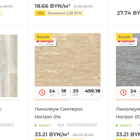
18.66
BYN
/м²
74
BYN
21.95
BYN
27.74
B
-
15
%
Экономия
3.29
BYN
Акция
Акция
24
18
25
07
459.18
24
дн
час
мин
сек
м²
дн
с
Линолеум Синтерос
Линолеум
Horizon 014
Horizon 01
0000602
Арт.: 1000000000562
много
много
33.21
BYN
/м²
33.21
BY
39.07
BYN