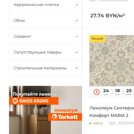
Керамическая плитка
27.74
BYN
/м²
Обои
Сайдинг
Акция
Сопутствующие товары
Строительные материалы
24
18
25
дн
час
мин
Линолеум Синтеро
Комфорт MARIA 2
Арт.: 100000
мало