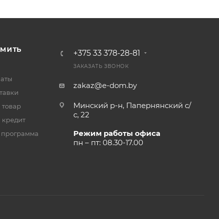
РМИТЬ
+375 33 378-28-81
ЗАКАЗАТЬ ЗВОНОК
латы
zakaz@e-dom.by
тавки
Минский р-н, Папернянский с/
 товар
с, 22
 кредит
Режим работы офиса
 программа
пн – пт: 08.30-17.00