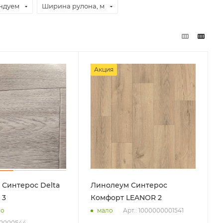
ндуем
Ширина рулона, м
Акция
Синтерос Delta
Линолеум Синтерос
 3
Комфорт LEANOR 2
Арт.: 1000000001541
но
мало
00000544