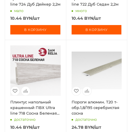
line 724 Дуб Дейкер 2,2м
line 722 Дуб Седан 2,2м
мало
много
10.44
BYN
/шт
10.44
BYN
/шт
В КОРЗИНУ
В КОРЗИНУ
Плинтус напольный
Пороги алюмин. Т20 т-
крашенный ПВХ Ultra
обр.1,8/195 серебристая
line 718 Сосна Беленая
сосна
2,2м
достаточно
достаточно
10.44
BYN
/шт
24.78
BYN
/шт