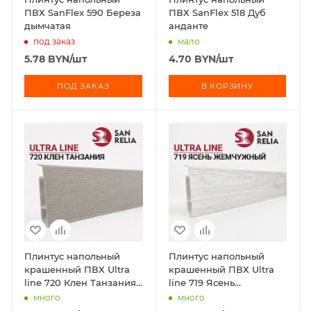
ПВХ SanFlex 590 Береза
ПВХ SanFlex 518 Дуб
дымчатая
анданте
под заказ
мало
5.78
BYN
/шт
4.70
BYN
/шт
ПОД ЗАКАЗ
В КОРЗИНУ
Плинтус напольный
Плинтус напольный
крашенный ПВХ Ultra
крашенный ПВХ Ultra
line 720 Клен Танзания
line 719 Ясень
2,2 м
Жемчужный 2,2 м
много
много