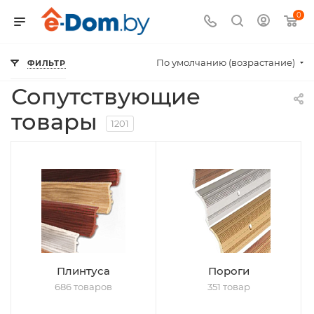
0
По умолчанию (возрастание)
ФИЛЬТР
—
—
Главная
Каталог
Сопутствующие товары
Сопутствующие
товары
1201
Плинтуса
Пороги
686 товаров
351 товар