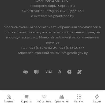
"САНТРЭЙД-СЕРВИС":
Нестереня Дарья Сергеевна
+375291701677, +375(17)3881402 (доб. 127)
d.nestsiarenia@santrade.by
Уполномоченный рассматривать обращения покупателей в
соответствии с законодательством об обращениях граждан
и юридических лиц: Минский районный исполнительный
комитет
Тел.: +375 (17) 270-50-24, +375 (17) 5427577
Адрес электронной почты: info@mrik.gov.by
Главная
Корзина
Избранные
Сравнение
Каталог
Акции