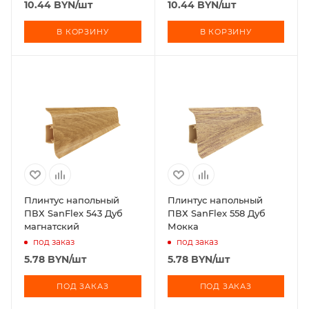
10.44
BYN
/шт
10.44
BYN
/шт
В КОРЗИНУ
В КОРЗИНУ
Плинтус напольный
Плинтус напольный
ПВХ SanFlex 543 Дуб
ПВХ SanFlex 558 Дуб
магнатский
Мокка
под заказ
под заказ
5.78
BYN
/шт
5.78
BYN
/шт
ПОД ЗАКАЗ
ПОД ЗАКАЗ