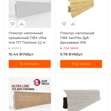
Плинтус напольный
Плинтус напольный
крашенный ПВХ Ultra
ПВХ SanFlex Дуб
line 717 Платина 2,2 м
Дискавери 576
много
под заказ
10.44
BYN
/шт
5.78
BYN
/шт
В КОРЗИНУ
ПОД ЗАКАЗ