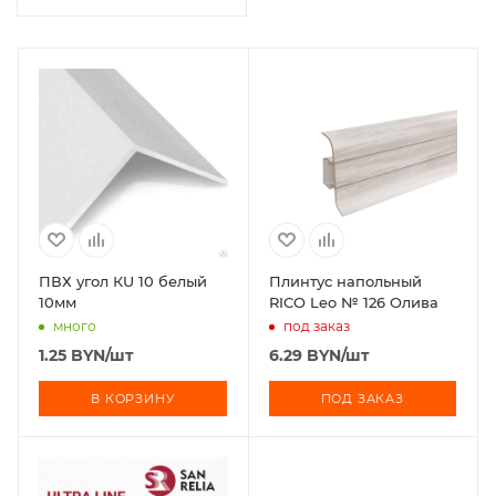
ПВХ угол КU 10 белый
Плинтус напольный
10мм
RICO Leo № 126 Олива
много
под заказ
1.25
BYN
/шт
6.29
BYN
/шт
В КОРЗИНУ
ПОД ЗАКАЗ