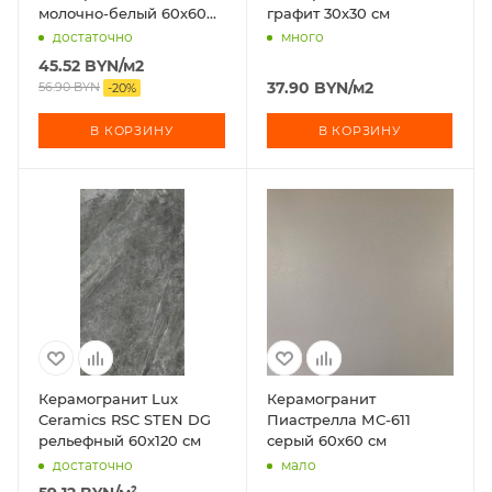
молочно-белый 60х60
графит 30х30 см
см
достаточно
много
45.52
BYN
/м2
37.90
BYN
/м2
56.90
BYN
-
20
%
В КОРЗИНУ
В КОРЗИНУ
Керамогранит Lux
Керамогранит
Ceramics RSC STEN DG
Пиастрелла МС-611
рельефный 60х120 см
серый 60х60 см
достаточно
мало