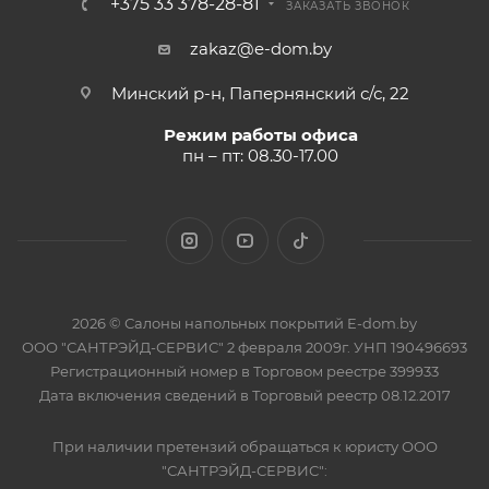
+375 33 378-28-81
ЗАКАЗАТЬ ЗВОНОК
zakaz@e-dom.by
Минский р-н, Папернянский с/с, 22
Режим работы офиса
пн – пт: 08.30-17.00
2026 © Салоны напольных покрытий E-dom.by
ООО "САНТРЭЙД-СЕРВИС" 2 февраля 2009г. УНП 190496693
Регистрационный номер в Торговом реестре 399933
Дата включения сведений в Торговый реестр 08.12.2017
При наличии претензий обращаться к юристу ООО
"САНТРЭЙД-СЕРВИС":