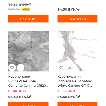
79.38
BYN
/м²
94.50
BYN
/м²
94.50
BYN
-
16
%
В КОРЗИНУ
ПОД ЗАКАЗ
Керамогранит
Керамогранит
PRIMAVERA Vivia
PRIMAVERA Salvatore
Cemento Carving CR120
White Carving CR117
60х60 см
60х60 см
под заказ
под заказ
94.50
BYN
/м²
94.50
BYN
/м²