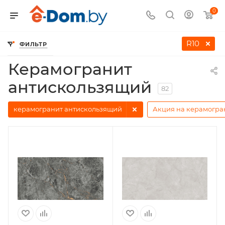
0
R10
ФИЛЬТР
—
—
Главная
Каталог
Керамическая плитка
Керамогранит
антискользящий
82
керамогранит антискользящий
Акция на керамогра