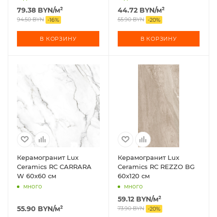
79.38
BYN
/м²
44.72
BYN
/м²
94.50
BYN
55.90
BYN
-
16
%
-
20
%
В КОРЗИНУ
В КОРЗИНУ
Керамогранит Lux
Керамогранит Lux
Ceramics RC CARRARA
Ceramics RC REZZO BG
W 60х60 см
60х120 см
много
много
59.12
BYN
/м²
55.90
BYN
/м²
73.90
BYN
-
20
%