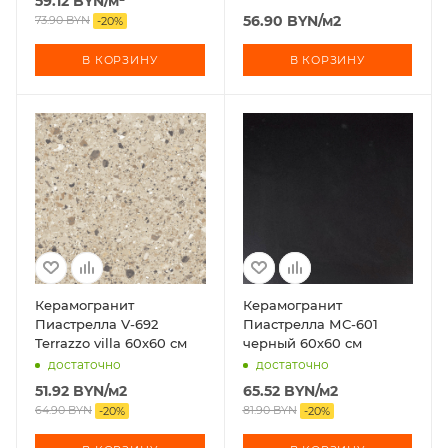
59.12
BYN
/м²
56.90
BYN
/м2
73.90
BYN
-
20
%
В КОРЗИНУ
В КОРЗИНУ
Керамогранит
Керамогранит
Пиастрелла V-692
Пиастрелла МС-601
Terrazzo villa 60х60 см
черный 60х60 см
достаточно
достаточно
51.92
BYN
/м2
65.52
BYN
/м2
64.90
BYN
81.90
BYN
-
20
%
-
20
%