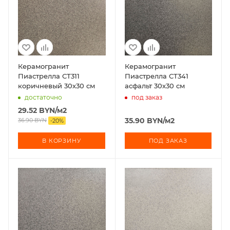
Керамогранит
Керамогранит
Пиастрелла СТ311
Пиастрелла СТ341
коричневый 30х30 см
асфальт 30х30 см
достаточно
под заказ
29.52
BYN
/м2
35.90
BYN
/м2
36.90
BYN
-
20
%
В КОРЗИНУ
ПОД ЗАКАЗ