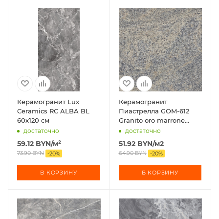
Керамогранит Lux
Керамогранит
Ceramics RC ALBA BL
Пиастрелла GOM-612
60х120 см
Granito oro marrone
60х60 см
достаточно
достаточно
59.12
BYN
/м²
51.92
BYN
/м2
73.90
BYN
64.90
BYN
-
20
%
-
20
%
В КОРЗИНУ
В КОРЗИНУ