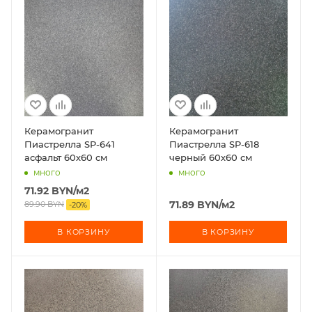
Керамогранит
Керамогранит
Пиастрелла SP-641
Пиастрелла SP-618
асфальт 60х60 см
черный 60х60 см
много
много
71.92
BYN
/м2
71.89
BYN
/м2
89.90
BYN
-
20
%
В КОРЗИНУ
В КОРЗИНУ