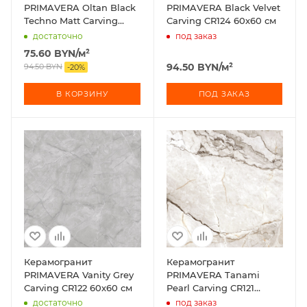
PRIMAVERA Oltan Black
PRIMAVERA Black Velvet
Techno Matt Carving
Carving CR124 60х60 см
CR125 60х60 см
достаточно
под заказ
75.60
BYN
/м²
94.50
BYN
/м²
94.50
BYN
-
20
%
В КОРЗИНУ
ПОД ЗАКАЗ
Керамогранит
Керамогранит
PRIMAVERA Vanity Grey
PRIMAVERA Tanami
Carving CR122 60х60 см
Pearl Carving CR121
60х60 см
достаточно
под заказ