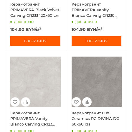
Керамогранит
Керамогранит
PRIMAVERA Black Velvet
PRIMAVERA Vanity
Carving CR233 120х60 см
Bianco Carving CR230
120х60 см
достаточно
достаточно
104.90
BYN
/м²
104.90
BYN
/м²
В КОРЗИНУ
В КОРЗИНУ
Керамогранит
Керамогранит Lux
PRIMAVERA Vanity
Ceramics RC DIVINA DG
Bianco Carving CR123
60х60 см
60х60 см
достаточно
достаточно