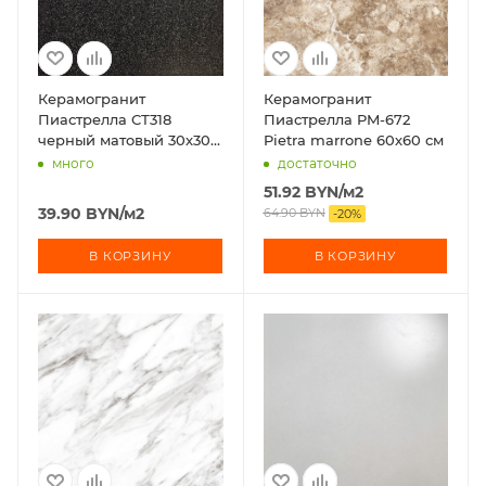
Керамогранит
Керамогранит
Пиастрелла СТ318
Пиастрелла PM-672
черный матовый 30х30
Pietra marrone 60х60 см
см
много
достаточно
51.92
BYN
/м2
39.90
BYN
/м2
64.90
BYN
-
20
%
В КОРЗИНУ
В КОРЗИНУ