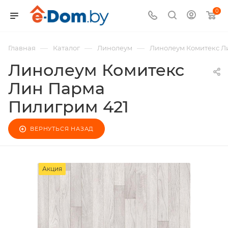
0
—
—
—
Главная
Каталог
Линолеум
Линолеум Комитекс Л
Линолеум Комитекс
Лин Парма
Пилигрим 421
ВЕРНУТЬСЯ НАЗАД
Акция