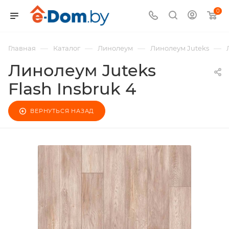
0
—
—
—
—
Главная
Каталог
Линолеум
Линолеум Juteks
Линолеум Juteks
Flash Insbruk 4
ВЕРНУТЬСЯ НАЗАД