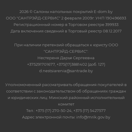
2026 © Салоны напольных покрытий E-dom.by
ООО "САНТРЭЙД-СЕРВИС" 2 февраля 2009г. УНП 190496693
Регистрационный номер в Торговом реестре 399933
Дата включения сведений в Торговый реестр 08.12.2017
При наличии претензий обращаться к юристу ООО
"САНТРЭЙД-СЕРВИС":
Нестереня Дарья Сергеевна
+375291701677, +375(17)3881402 (доб. 127)
d.nestsiarenia@santrade.by
Уполномоченный рассматривать обращения покупателей в
соответствии с законодательством об обращениях граждан
и юридических лиц: Минский районный исполнительный
комитет
Тел.: +375 (17) 270-50-24, +375 (17) 5427577
Адрес электронной почты: info@mrik.gov.by