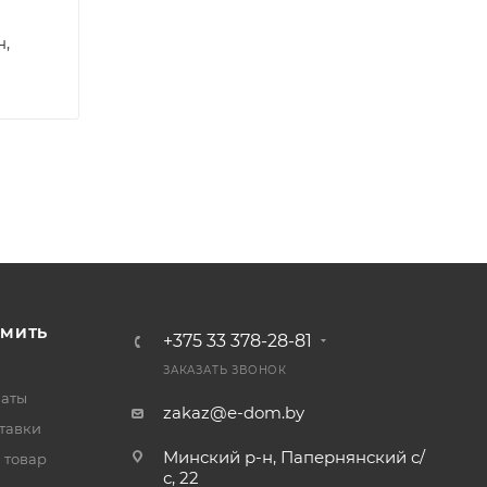
н,
РМИТЬ
+375 33 378-28-81
ЗАКАЗАТЬ ЗВОНОК
латы
zakaz@e-dom.by
тавки
Минский р-н, Папернянский с/
 товар
с, 22