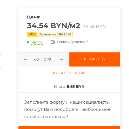
Цена:
34.54
BYN
/м2
38.38
BYN
-
10
%
Экономия
3.84
BYN
Нашли дешевле?
много
м2
В КОРЗИНУ
КУПИТЬ В 1 КЛИК
Итого:
8.63 BYN
Заполните форму и наши сециалисты
помогут Вам подобрать необходимое
количество товара!