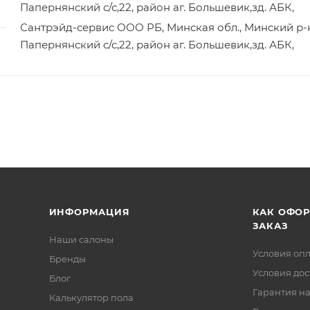
Папернянский с/с,22, район аг. Большевик,зд. АБК,
Сантрэйд-сервис ООО РБ, Минская обл., Минский р-
Папернянский с/с,22, район аг. Большевик,зд. АБК,
ИНФОРМАЦИЯ
КАК ОФО
ЗАКАЗ
Наши салоны
Условия оп
Бренды
Условия дос
Блог
Гарантия на
Калькулятор пола