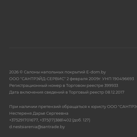
2026 © Салоны напольных покрытий E-dom.by
ООО "САНТРЭЙД-СЕРВИС" 2 февраля 2009г. УНП 190496693
Регистрационный номер в Торговом реестре 399933
Дата включения сведений в Торговый реестр 08.12.2017
При наличии претензий обращаться к юристу ООО "САНТР
Нестереня Дарья Сергеевна
+375291701677, +375(17)3881402 (доб. 127)
d.nestsiarenia@santrade.by