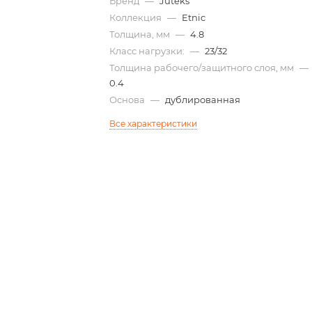
Бренд
—
Juteks
Коллекция
—
Etnic
Толщина, мм
—
4.8
Класс нагрузки:
—
23/32
Толщина рабочего/защитного слоя, мм
—
0.4
Основа
—
дублированная
Все характеристики