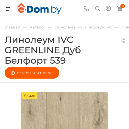
0
—
—
—
—
Главная
Каталог
Линолеум
Линолеум IVC
Лин
Линолеум IVC
GREENLINE Дуб
Белфорт 539
ВЕРНУТЬСЯ НАЗАД
Акция