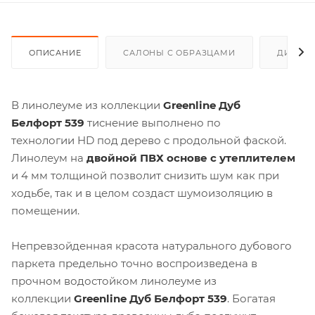
ОПИСАНИЕ
САЛОНЫ С ОБРАЗЦАМИ
ДИСКО
В линолеуме из коллекции
Greenline Дуб
Белфорт
539
тиснение выполнено по
технологии HD под дерево с продольной фаской.
Линолеум на
двойной ПВХ основе с утеплителем
и 4 мм толщиной позволит снизить шум как при
ходьбе, так и в целом создаст шумоизоляцию в
помещении.
Непревзойденная красота натурального дубового
паркета предельно точно воспроизведена в
прочном водостойком линолеуме из
коллекции
Greenline Дуб Белфорт
539
. Богатая