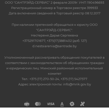
ООО "САНТРЭЙД-СЕРВИС" 2 февраля 2009г. УНП 190496693
Регистрационный номер в Торговом реестре 399933
Дата включения сведений в Торговый реестр 08.12.2017
При наличии претензий обращаться к юристу ООО
"САНТРЭЙД-СЕРВИС":
Нестереня Дарья Сергеевна
+375291701677, +375(17)3881402 (доб. 127)
d.nestsiarenia@santrade.by
Уполномоченный рассматривать обращения покупателей в
соответствии с законодательством об обращениях граждан
и юридических лиц: Минский районный исполнительный
комитет
Тел.: +375 (17) 270-50-24, +375 (17) 5427577
Адрес электронной почты: info@mrik.gov.by