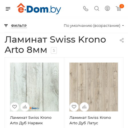
0
По умолчанию (возрастание)
ФИЛЬТР
—
—
—
Главная
Каталог
Ламинат каталог
Ламинат Swiss 
Ламинат Swiss Krono
Arto 8мм
5
Ламинат Swiss Krono
Ламинат Swiss Krono
Arto Дуб Нарвик
Arto Дуб Латус