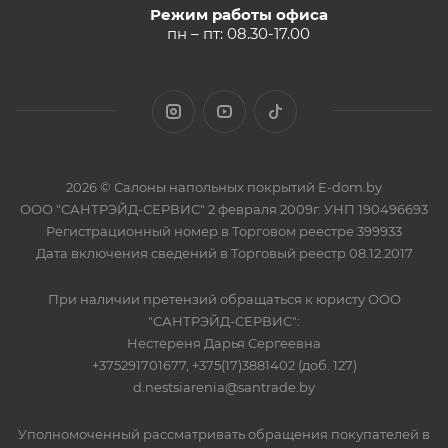
Режим работы офиса
пн – пт: 08.30-17.00
2026 © Салоны напольных покрытий E-dom.by
ООО "САНТРЭЙД-СЕРВИС" 2 февраля 2009г. УНП 190496693
Регистрационный номер в Торговом реестре 399933
Дата включения сведений в Торговый реестр 08.12.2017
При наличии претензий обращаться к юристу ООО
"САНТРЭЙД-СЕРВИС":
Нестереня Дарья Сергеевна
+375291701677, +375(17)3881402 (доб. 127)
d.nestsiarenia@santrade.by
Уполномоченный рассматривать обращения покупателей в