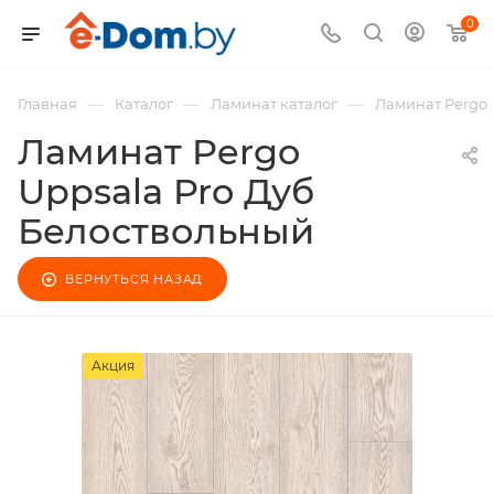
0
—
—
—
Главная
Каталог
Ламинат каталог
Ламинат Pergo
Ламинат Pergo
Uppsala Pro Дуб
Белоствольный
ВЕРНУТЬСЯ НАЗАД
Акция