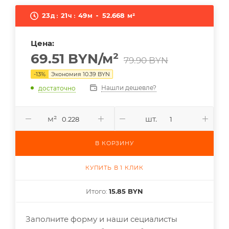
23
21
49
52.668
д
ч
м
м²
Цена:
69.51
BYN
/м²
79.90
BYN
-
13
%
Экономия
10.39
BYN
Нашли дешевле?
достаточно
м²
шт.
В КОРЗИНУ
КУПИТЬ В 1 КЛИК
Итого:
15.85 BYN
Заполните форму и наши сециалисты