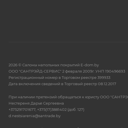
2026 © Салоны напольных покрытий E-dom.by
ООО "САНТРЭЙД-СЕРВИС" 2 февраля 2009г. УНП 190496693
Регистрационный номер в Торговом реестре 399933
Дата включения сведений в Торговый реестр 08.12.2017
При наличии претензий обращаться к юристу ООО "САНТР
Нестереня Дарья Сергеевна
+375291701677, +375(17)3881402 (доб. 127)
d.nestsiarenia@santrade.by