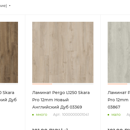
ние)
0 Skara
Ламинат Pergo L1250 Skara
Ламинат P
кий Дуб
Pro 12mm Новый
Pro 12mm Студийный Дуб
Английский Дуб 03369
03867
Арт.: 1000000001041
А
много
мало