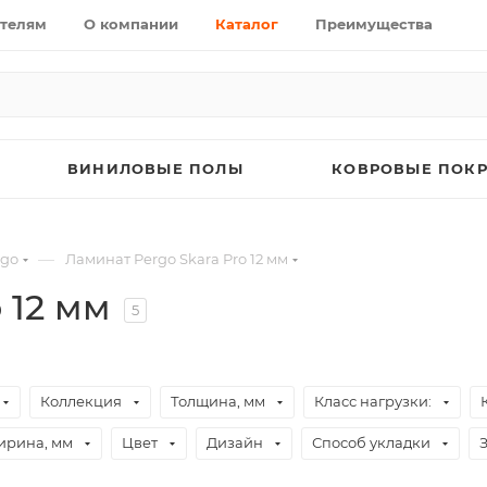
телям
О компании
Каталог
Преимущества
ВИНИЛОВЫЕ ПОЛЫ
КОВРОВЫЕ ПОК
—
rgo
Ламинат Pergo Skara Pro 12 мм
 12 мм
5
Коллекция
Толщина, мм
Класс нагрузки:
рина, мм
Цвет
Дизайн
Способ укладки