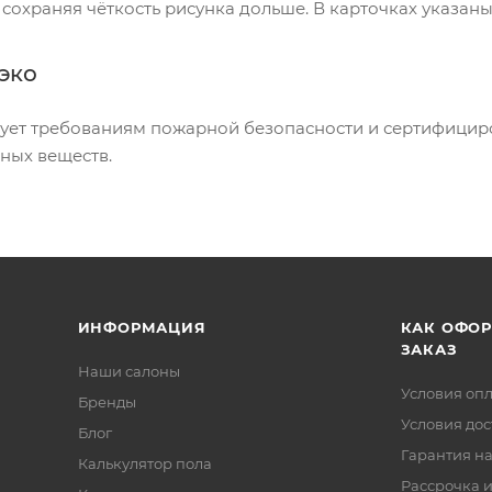
 сохраняя чёткость рисунка дольше. В карточках указан
эко
вует требованиям пожарной безопасности и сертифицир
ных веществ.
ИНФОРМАЦИЯ
КАК ОФО
ЗАКАЗ
Наши салоны
Условия оп
Бренды
Условия дос
Блог
Гарантия на
Калькулятор пола
Рассрочка и