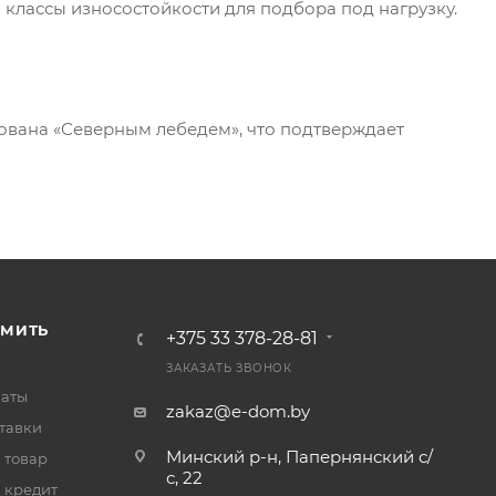
ы классы износостойкости для подбора под нагрузку.
ована «Северным лебедем», что подтверждает
РМИТЬ
+375 33 378-28-81
ЗАКАЗАТЬ ЗВОНОК
латы
zakaz@e-dom.by
тавки
Минский р-н, Папернянский с/
 товар
с, 22
 кредит