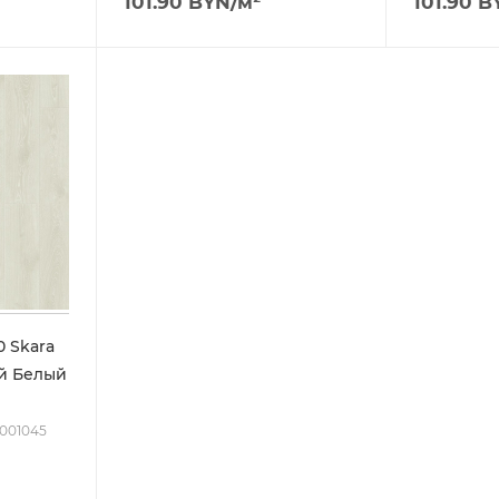
101.90
BYN
/м²
101.90
B
0 Skara
0001045