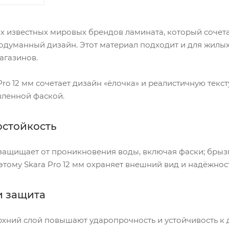
х известных мировых брендов ламината, который сочет
одуманный дизайн. Этот материал подходит и для жилы
агазинов.
Pro 12 мм сочетает дизайн «ёлочка» и реалистичную тек
вленной фаской.
остойкость
защищает от проникновения воды, включая фаски; брыз
оэтому Skara Pro 12 мм охраняет внешний вид и надёжно
и защита
рхний слой повышают ударопрочность и устойчивость к