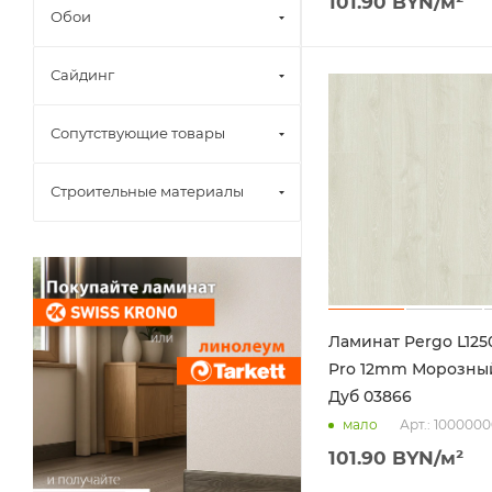
101.90
BYN
/м²
Обои
Сайдинг
Сопутствующие товары
Строительные материалы
Ламинат Pergo L125
Pro 12mm Морозный Белый
Дуб 03866
Арт.: 100000
мало
101.90
BYN
/м²