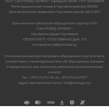
ООО "САНТРЭЙД-СЕРВИС" 2 февраля 2009г. УНП 190496693
Регистрационный номер в Торговом реестре 399933
Дата включения сведений в Торговый реестр 08.12.2017
При наличии претензий обращаться к юристу ООО
"САНТРЭЙД-СЕРВИС":
Нестереня Дарья Сергеевна
+375291701677, +375(17)3881402 (доб. 127)
d.nestsiarenia@santrade.by
Уполномоченный рассматривать обращения покупателей в
соответствии с законодательством об обращениях граждан
и юридических лиц: Минский районный исполнительный
комитет
Тел.: +375 (17) 270-50-24, +375 (17) 5427577
Адрес электронной почты: info@mrik.gov.by