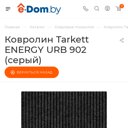
0
—
—
—
Главная
Каталог
Ковровые покрытия
Ковролин Ta
Ковролин Tarkett
ENERGY URB 902
(серый)
ВЕРНУТЬСЯ НАЗАД