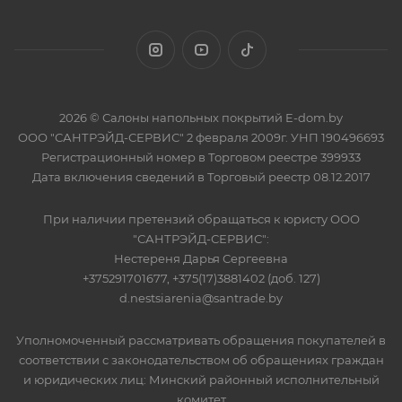
2026 © Салоны напольных покрытий E-dom.by
ООО "САНТРЭЙД-СЕРВИС" 2 февраля 2009г. УНП 190496693
Регистрационный номер в Торговом реестре 399933
Дата включения сведений в Торговый реестр 08.12.2017
При наличии претензий обращаться к юристу ООО
"САНТРЭЙД-СЕРВИС":
Нестереня Дарья Сергеевна
+375291701677, +375(17)3881402 (доб. 127)
d.nestsiarenia@santrade.by
Уполномоченный рассматривать обращения покупателей в
соответствии с законодательством об обращениях граждан
и юридических лиц: Минский районный исполнительный
комитет