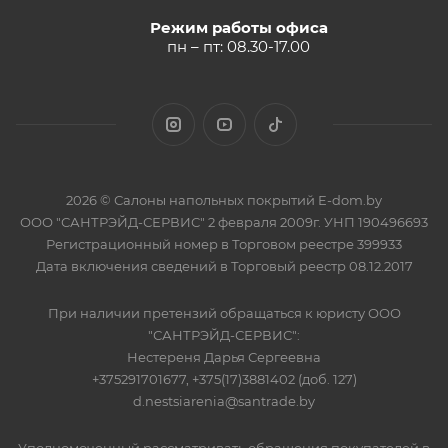
Режим работы офиса
пн – пт: 08.30-17.00
2026 © Салоны напольных покрытий E-dom.by
ООО "САНТРЭЙД-СЕРВИС" 2 февраля 2009г. УНП 190496693
Регистрационный номер в Торговом реестре 399933
Дата включения сведений в Торговый реестр 08.12.2017
При наличии претензий обращаться к юристу ООО
"САНТРЭЙД-СЕРВИС":
Нестереня Дарья Сергеевна
+375291701677, +375(17)3881402 (доб. 127)
d.nestsiarenia@santrade.by