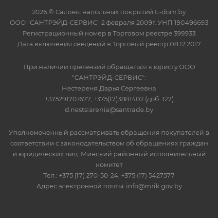
2026 © Салоны напольных покрытий E-dom.by
ООО "САНТРЭЙД-СЕРВИС" 2 февраля 2009г. УНП 190496693
Регистрационный номер в Торговом реестре 399933
Дата включения сведений в Торговый реестр 08.12.2017
При наличии претензий обращаться к юристу ООО
"САНТРЭЙД-СЕРВИС":
Нестереня Дарья Сергеевна
+375291701677, +375(17)3881402 (доб. 127)
d.nestsiarenia@santrade.by
Уполномоченный рассматривать обращения покупателей в
соответствии с законодательством об обращениях граждан
и юридических лиц: Минский районный исполнительный
комитет
Тел.: +375 (17) 270-50-24, +375 (17) 5427577
Адрес электронной почты: info@mrik.gov.by