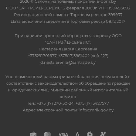
2026 © Салоны напольных покрытий E-dom.by
ООО "САНТРЭЙД-СЕРВИС" 2 февраля 2009г. УНП 190496693
Регистрационный номер в Торговом реестре 399933
Дата включения сведений в Торговый реестр 08.12.2017
При наличии претензий обращаться к юристу ООО
"САНТРЭЙД-СЕРВИС":
Нестереня Дарья Сергеевна
+375291701677, +375(17)3881402 (доб. 127)
d.nestsiarenia@santrade.by
Уполномоченный рассматривать обращения покупателей в
соответствии с законодательством об обращениях граждан
и юридических лиц: Минский районный исполнительный
комитет
Тел.: +375 (17) 270-50-24, +375 (17) 5427577
Адрес электронной почты: info@mrik.gov.by