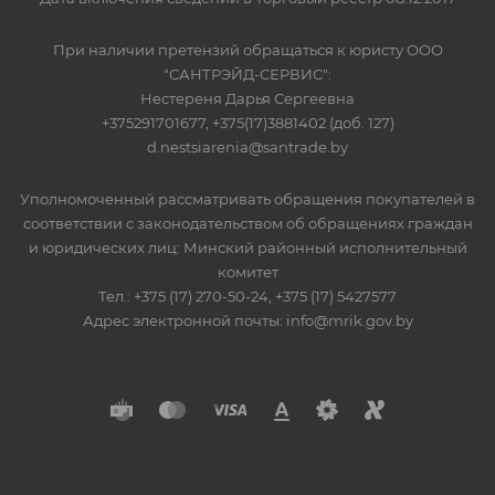
При наличии претензий обращаться к юристу ООО
"САНТРЭЙД-СЕРВИС":
Нестереня Дарья Сергеевна
+375291701677, +375(17)3881402 (доб. 127)
d.nestsiarenia@santrade.by
Уполномоченный рассматривать обращения покупателей в
соответствии с законодательством об обращениях граждан
и юридических лиц: Минский районный исполнительный
комитет
Тел.: +375 (17) 270-50-24, +375 (17) 5427577
Адрес электронной почты: info@mrik.gov.by