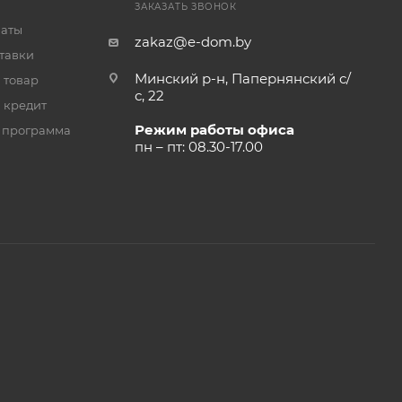
ЗАКАЗАТЬ ЗВОНОК
латы
zakaz@e-dom.by
тавки
Минский р-н, Папернянский с/
 товар
с, 22
 кредит
Режим работы офиса
 программа
пн – пт: 08.30-17.00