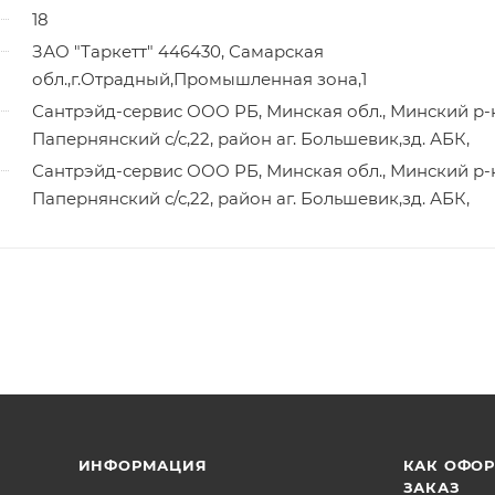
18
ЗАО "Таркетт" 446430, Самарская
обл.,г.Отрадный,Промышленная зона,1
Сантрэйд-сервис ООО РБ, Минская обл., Минский р-
Папернянский с/с,22, район аг. Большевик,зд. АБК,
Сантрэйд-сервис ООО РБ, Минская обл., Минский р-
Папернянский с/с,22, район аг. Большевик,зд. АБК,
ИНФОРМАЦИЯ
КАК ОФО
ЗАКАЗ