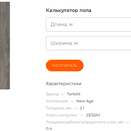
Калькулятор пола
Длина, м
Ширина, м
РАССЧИТАТЬ
Характеристики
Бренд
—
Tarkett
Коллекция
—
New Age
Толщина, мм
—
2.1
Класс нагрузки:
—
23/32/41
Толщина рабочего/защитного слоя, мм
—
0.4