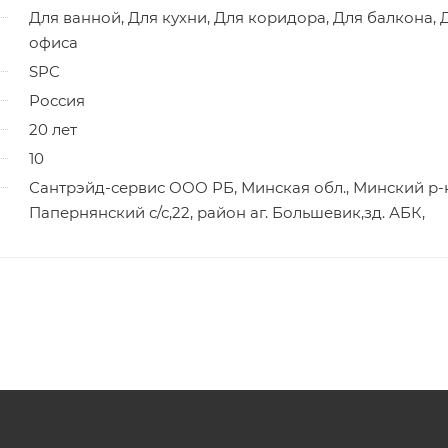
Для ванной, Для кухни, Для коридора, Для балкона, 
офиса
SPC
Россия
20 лет
10
Сантрэйд-сервис ООО РБ, Минская обл., Минский р-
Папернянский с/с,22, район аг. Большевик,зд. АБК,