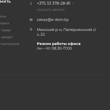
РМИТЬ
+375 33 378-28-81
ЗАКАЗАТЬ ЗВОНОК
латы
zakaz@e-dom.by
тавки
Минский р-н, Папернянский с/
 товар
с, 22
 кредит
Режим работы офиса
 программа
пн – пт: 08.30-17.00