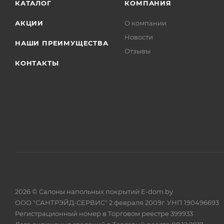
КАТАЛОГ
КОМПАНИЯ
АКЦИИ
О компании
Новости
НАШИ ПРЕИМУЩЕСТВА
Отзывы
КОНТАКТЫ
2026 © Салоны напольных покрытий E-dom.by
ООО "САНТРЭЙД-СЕРВИС" 2 февраля 2009г. УНП 190496693
Регистрационный номер в Торговом реестре 399933