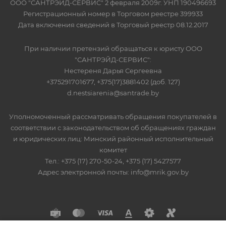
ООО "САНТРЭЙД-СЕРВИС" 2 февраля 2009г. УНП 190496693
Регистрационный номер в Торговом реестре 399933
Дата включения сведений в Торговый реестр 08.12.2017
При наличии претензий обращаться к юристу ООО
"САНТРЭЙД-СЕРВИС":
Нестереня Дарья Сергеевна
+375291701677, +375(17)3881402 (доб. 127)
d.nestsiarenia@santrade.by
Уполномоченный рассматривать обращения покупателей в
соответствии с законодательством об обращениях граждан
и юридических лиц: Минский районный исполнительный
комитет
Тел.: +375 (17) 270-50-24, +375 (17) 5427577
Адрес электронной почты: info@mrik.gov.by