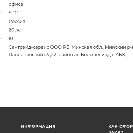
офиса
SPC
Россия
20 лет
10
Сантрэйд-сервис ООО РБ, Минская обл., Минский р-
Папернянский с/с,22, район аг. Большевик,зд. АБК,
ИНФОРМАЦИЯ
КАК ОФО
ЗАКАЗ