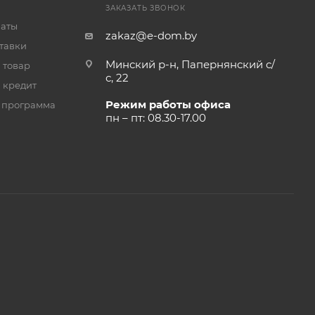
ЗАКАЗАТЬ ЗВОНОК
латы
zakaz@e-dom.by
тавки
Минский р-н, Папернянский с/
 товар
с, 22
 кредит
Режим работы офиса
 программа
пн – пт: 08.30-17.00