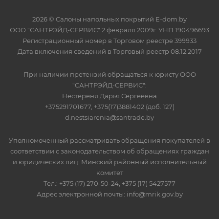
2026 © Салоны напольных покрытий E-dom.by
ООО "САНТРЭЙД-СЕРВИС" 2 февраля 2009г. УНП 190496693
Регистрационный номер в Торговом реестре 399933
Дата включения сведений в Торговый реестр 08.12.2017
При наличии претензий обращаться к юристу ООО
"САНТРЭЙД-СЕРВИС":
Нестереня Дарья Сергеевна
+375291701677, +375(17)3881402 (доб. 127)
d.nestsiarenia@santrade.by
Уполномоченный рассматривать обращения покупателей в
соответствии с законодательством об обращениях граждан
и юридических лиц: Минский районный исполнительный
комитет
Тел.: +375 (17) 270-50-24, +375 (17) 5427577
Адрес электронной почты: info@mrik.gov.by