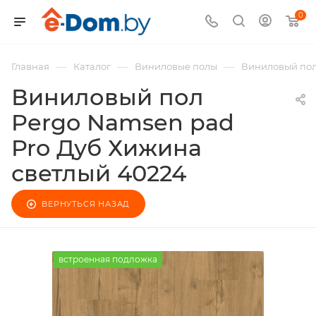
0
—
—
—
Главная
Каталог
Виниловые полы
Виниловый пол
Виниловый пол
Pergo Namsen pad
Pro Дуб Хижина
светлый 40224
ВЕРНУТЬСЯ НАЗАД
встроенная подложка