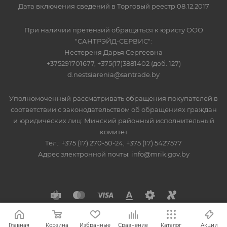
Дата включения сведений в Торговый реестр 08.12.2017
При наличии претензий обращаться к юристу ООО
"САНТРЭЙД-СЕРВИС":
Нестереня Дарья Сергеевна
+375291701677, +375(17)3881402 (доб. 127)
d.nestsiarenia@santrade.by
Уполномоченный рассматривать обращения покупателей в
соответствии с законодательством об обращениях граждан
и юридических лиц: Минский районный исполнительный
комитет
Тел.: +375 (17) 270-50-24, +375 (17) 5427577
Адрес электронной почты: info@mrik.gov.by
Главная
Корзина
Избранные
Сравнение
Каталог
Акции