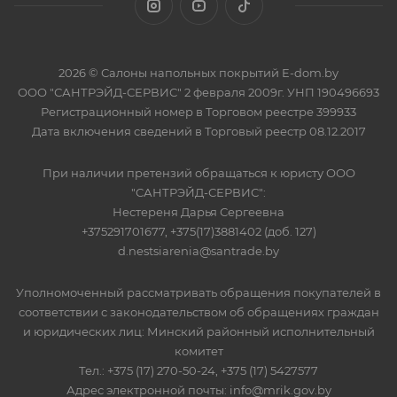
2026 © Салоны напольных покрытий E-dom.by
ООО "САНТРЭЙД-СЕРВИС" 2 февраля 2009г. УНП 190496693
Регистрационный номер в Торговом реестре 399933
Дата включения сведений в Торговый реестр 08.12.2017
При наличии претензий обращаться к юристу ООО
"САНТРЭЙД-СЕРВИС":
Нестереня Дарья Сергеевна
+375291701677, +375(17)3881402 (доб. 127)
d.nestsiarenia@santrade.by
Уполномоченный рассматривать обращения покупателей в
соответствии с законодательством об обращениях граждан
и юридических лиц: Минский районный исполнительный
комитет
Тел.: +375 (17) 270-50-24, +375 (17) 5427577
Адрес электронной почты: info@mrik.gov.by