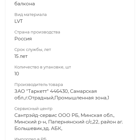
балкона
Вид материала
LVT
Страна производства
Россия
Срок службы, лет
15 лет
Количество в упаковке, шт
10
Производитель товара
ЗАО "Таркетт" 446430, Самарская
обл.,г.Отрадный,Промышленная зона,1
Сервисный центр
Сантрэйд-сервис ООО РБ, Минская обл.,
Минский р-н, Папернянский с/с,22, район аг.
Большевик,зд. АБК,
Импортер в РБ