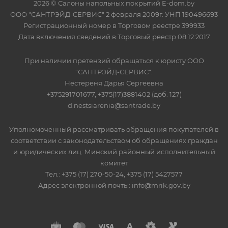
2026 © Салоны напольных покрытий E-dom.by
ООО "САНТРЭЙД-СЕРВИС" 2 февраля 2009г. УНП 190496693
Регистрационный номер в Торговом реестре 399933
Дата включения сведений в Торговый реестр 08.12.2017
При наличии претензий обращаться к юристу ООО
"САНТРЭЙД-СЕРВИС":
Нестереня Дарья Сергеевна
+375291701677, +375(17)3881402 (доб. 127)
d.nestsiarenia@santrade.by
Уполномоченный рассматривать обращения покупателей в
соответствии с законодательством об обращениях граждан
и юридических лиц: Минский районный исполнительный
комитет
Тел.: +375 (17) 270-50-24, +375 (17) 5427577
Адрес электронной почты: info@mrik.gov.by