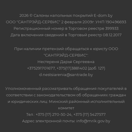
2026 © Салоны напольных покрытий E-dom.by
ООО "САНТРЭЙД-СЕРВИС" 2 февраля 2009г. УНП 190496693
Регистрационный номер в Торговом реестре 399933
Дата включения сведений в Торговый реестр 08.12.2017
При наличии претензий обращаться к юристу ООО
"САНТРЭЙД-СЕРВИС":
Нестереня Дарья Сергеевна
+375291701677, +375(17)3881402 (доб. 127)
d.nestsiarenia@santrade.by
Уполномоченный рассматривать обращения покупателей в
соответствии с законодательством об обращениях граждан
и юридических лиц: Минский районный исполнительный
комитет
Тел.: +375 (17) 270-50-24, +375 (17) 5427577
Адрес электронной почты: info@mrik.gov.by