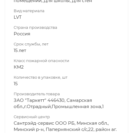
помещений, Для школы, Для стен
Вид материала
LVT
Страна производства
Россия
Срок службы, лет
15 лет
Класс пожарной опасности
КМ2
Количество в упаковке, шт
15
Производитель товара
ЗАО "Таркетт" 446430, Самарская
обл.,г.Отрадный,Промышленная зона,1
Сервисный центр
Сантрэйд-сервис ООО РБ, Минская обл.,
Минский р-н, Папернянский с/с,22, район аг.