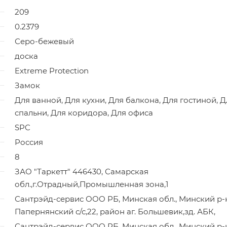
209
0.2379
Серо-бежевый
доска
Extreme Protection
Замок
Для ванной, Для кухни, Для балкона, Для гостиной, Д
спальни, Для коридора, Для офиса
SPC
Россия
8
ЗАО "Таркетт" 446430, Самарская
обл.,г.Отрадный,Промышленная зона,1
Сантрэйд-сервис ООО РБ, Минская обл., Минский р-
Папернянский с/с,22, район аг. Большевик,зд. АБК,
Сантрэйд-сервис ООО РБ, Минская обл., Минский р-