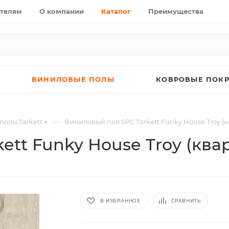
телям
О компании
Каталог
Преимущества
ВИНИЛОВЫЕ ПОЛЫ
КОВРОВЫЕ ПОК
—
олы Tarkett
Виниловый пол SPC Tarkett Funky House Troy (
ett Funky House Troy (ква
В ИЗБРАННОЕ
СРАВНИТЬ