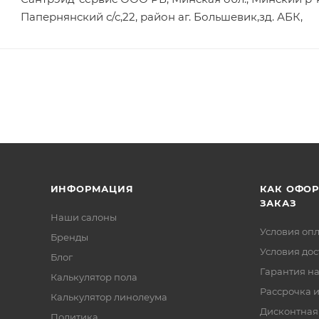
Папернянский с/с,22, район аг. Большевик,зд. АБК,
ИНФОРМАЦИЯ
КАК ОФО
ЗАКАЗ
Наши салоны
Условия оп
Бренды
Условия дос
Блог
Гарантия на
Калькулятор пола
Рассрочка и
Калькулятор линолеума
Дисконтная
Политика