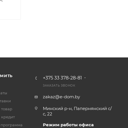
РМИТЬ
+375 33 378-28-81
ЗАКАЗАТЬ ЗВОНОК
латы
zakaz@e-dom.by
тавки
Минский р-н, Папернянский с/
 товар
с, 22
 кредит
Режим работы офиса
 программа