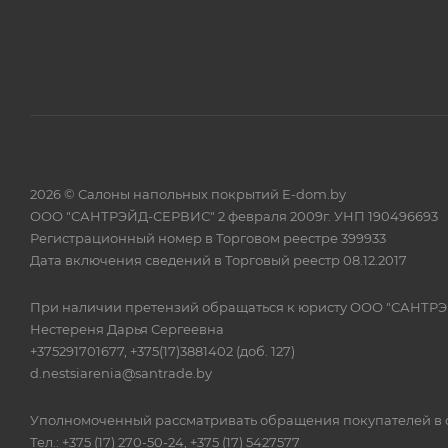
2026 © Салоны напольных покрытий E-dom.by
ООО "САНТРЭЙД-СЕРВИС" 2 февраля 2009г. УНП 190496693
Регистрационный номер в Торговом реестре 399933
Дата включения сведений в Торговый реестр 08.12.2017
При наличии претензий обращаться к юристу ООО "САНТР
Нестереня Дарья Сергеевна
+375291701677, +375(17)3881402 (доб. 127)
d.nestsiarenia@santrade.by
Уполномоченный рассматривать обращения покупателей в с
Тел.: +375 (17) 270-50-24, +375 (17) 5427577