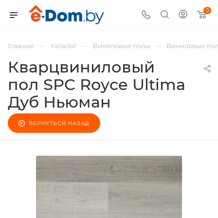
0
—
—
—
Главная
Каталог
Виниловые полы
Виниловые по
Кварцвиниловый
пол SPC Royce Ultima
Дуб Ньюман
ВЕРНУТЬСЯ НАЗАД