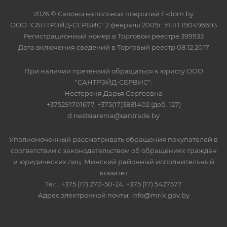
2026 © Салоны напольных покрытий E-dom.by
ООО "САНТРЭЙД-СЕРВИС" 2 февраля 2009г. УНП 190496693
Регистрационный номер в Торговом реестре 399933
Дата включения сведений в Торговый реестр 08.12.2017
При наличии претензий обращаться к юристу ООО
"САНТРЭЙД-СЕРВИС":
Нестереня Дарья Сергеевна
+375291701677, +375(17)3881402 (доб. 127)
d.nestsiarenia@santrade.by
Уполномоченный рассматривать обращения покупателей в
соответствии с законодательством об обращениях граждан
и юридических лиц: Минский районный исполнительный
комитет
Тел.: +375 (17) 270-50-24, +375 (17) 5427577
Адрес электронной почты: info@mrik.gov.by