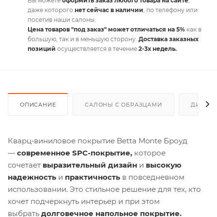
Вы можете
оформить заказ любого товара на сайте
,
даже которого
нет сейчас в наличии
, по телефону или
посетив наши салоны.
Цена товаров "под заказ" может отличаться на 5%
как в
большую, так и в меньшую сторону.
Доставка заказных
позиций
осуществляется в течение
2-3х недель.
ОПИСАНИЕ
САЛОНЫ С ОБРАЗЦАМИ
ДИСКО
Кварц‑виниловое покрытие Betta Monte Броуд
—
современное SPC-покрытие,
которое
сочетает
выразительный дизайн
и
высокую
надежность
и
практичность
в повседневном
использовании. Это стильное решение для тех, кто
хочет подчеркнуть интерьер и при этом
выбрать
долговечное напольное покрытие.