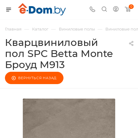
0
—
—
—
Главная
Каталог
Виниловые полы
Виниловые пол
Кварцвиниловый
пол SPC Betta Monte
Броуд M913
ВЕРНУТЬСЯ НАЗАД