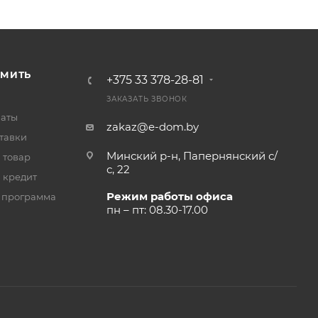
РМИТЬ
+375 33 378-28-81
ЗАКАЗАТЬ ЗВОНОК
латы
zakaz@e-dom.by
тавки
Минский р-н, Папернянский с/
 товар
с, 22
 кредит
Режим работы офиса
 программа
пн – пт: 08.30-17.00