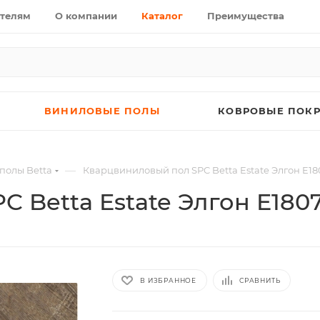
телям
О компании
Каталог
Преимущества
ВИНИЛОВЫЕ ПОЛЫ
КОВРОВЫЕ ПОК
—
полы Betta
Кварцвиниловый пол SPC Betta Estate Элгон E18
 Betta Estate Элгон E180
В ИЗБРАННОЕ
СРАВНИТЬ