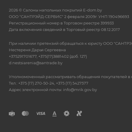
2026 © Салоны напольных покрытий E-dom.by
ООО "САНТРЭЙД-СЕРВИС" 2 февраля 2009г. УНП 190496693
Регистрационный номер в Торговом реестре 399933
Дата включения сведений в Торговый реестр 08.12.2017
При наличии претензий обращаться к юристу ООО "САНТР
Нестереня Дарья Сергеевна
+375291701677, +375(17)3881402 (доб. 127)
d.nestsiarenia@santrade.by
Уполномоченный рассматривать обращения покупателей в с
Тел.: +375 (17) 270-50-24, +375 (17) 5427577
Адрес электронной почты: info@mrik.gov.by