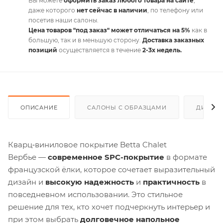
Вы можете
оформить заказ любого товара на сайте
,
даже которого
нет сейчас в наличии
, по телефону или
посетив наши салоны.
Цена товаров "под заказ" может отличаться на 5%
как в
большую, так и в меньшую сторону.
Доставка заказных
позиций
осуществляется в течение
2-3х недель.
ОПИСАНИЕ
САЛОНЫ С ОБРАЗЦАМИ
ДИСКО
Кварц‑виниловое покрытие Betta Chalet
Вербье —
современное SPC-покрытие
в формате
французской ёлки, которое сочетает выразительный
дизайн и
высокую надежность
и
практичность
в
повседневном использовании. Это стильное
решение для тех, кто хочет подчеркнуть интерьер и
при этом выбрать
долговечное напольное