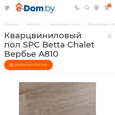
0
—
—
—
Главная
Каталог
Виниловые полы
Виниловые пол
Кварцвиниловый
пол SPC Betta Chalet
Вербье A810
ВЕРНУТЬСЯ НАЗАД