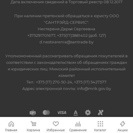
Дата включения сведений в Торговый реестр 08.12.2017
При наличии претензий обращаться к юристу ООО
"САНТРЭЙД-СЕРВИС":
Нестереня Дарья Сергеевна
+375291701677, +375(17)3881402 (доб. 127)
d.nestsiarenia@santrade.by
Уполномоченный рассматривать обращения покупателей в
соответствии с законодательством об обращениях граждан
и юридических лиц: Минский районный исполнительный
комитет
Тел.: +375 (17) 270-50-24, +375 (17) 5427577
Адрес электронной почты: info@mrik.gov.by
Главная
Корзина
Избранные
Сравнение
Каталог
Акции