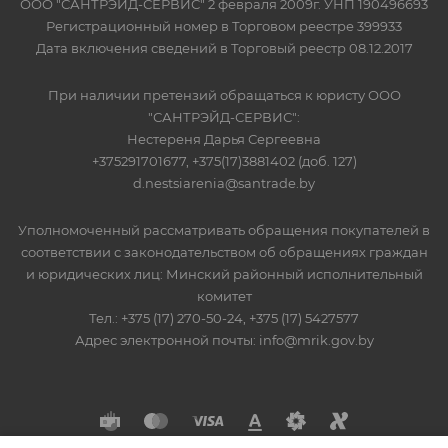
ООО "САНТРЭЙД-СЕРВИС" 2 февраля 2009г. УНП 190496693
Регистрационный номер в Торговом реестре 399933
Дата включения сведений в Торговый реестр 08.12.2017
При наличии претензий обращаться к юристу ООО
"САНТРЭЙД-СЕРВИС":
Нестереня Дарья Сергеевна
+375291701677, +375(17)3881402 (доб. 127)
d.nestsiarenia@santrade.by
Уполномоченный рассматривать обращения покупателей в
соответствии с законодательством об обращениях граждан
и юридических лиц: Минский районный исполнительный
комитет
Тел.: +375 (17) 270-50-24, +375 (17) 5427577
Адрес электронной почты: info@mrik.gov.by