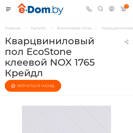
0
—
—
—
Главная
Каталог
Виниловые полы
Кварцвиниловы
Кварцвиниловый
пол EcoStone
клеевой NOX 1765
Крейдл
ВЕРНУТЬСЯ НАЗАД