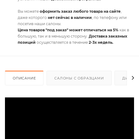
Вы можете
оформить заказ любого товара на сайте
,
даже которого
нет сейчас в наличии
, по телефону или
посетив наши салоны.
Цена товаров "под заказ" может отличаться на 5%
как в
большую, так и в меньшую сторону.
Доставка заказных
позиций
осуществляется в течение
2-3х недель.
ОПИСАНИЕ
САЛОНЫ С ОБРАЗЦАМИ
ДИСКО