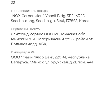
22
Производитель товара
"NOX Corporation", Yoonil Bldg. 5F 1443-15
Seocho-dong, Seocho-gu, Seul, 137865, Korea
Сервисный центр
Сантрэйд-сервис ООО РБ, Минская обл.,
Минский р-н, Папернянский с/с,22, район аг.
Большевик,зд. АБК,
Импортер в РБ
ООО "Файн Флор Бай", 220141, Республика
Беларусь, г.Минск, ул. Уручская, д.21, пом. 441