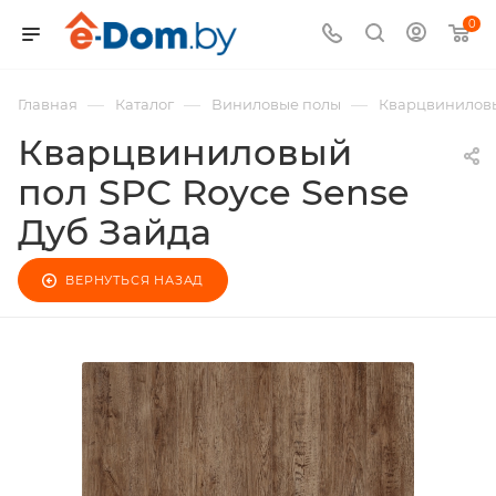
0
—
—
—
Главная
Каталог
Виниловые полы
Кварцвиниловы
Кварцвиниловый
пол SPC Royce Sense
Дуб Зайда
ВЕРНУТЬСЯ НАЗАД