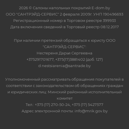
2026 © Салоны напольных покрытий E-dom.by
ООО "САНТРЭЙД-СЕРВИС" 2 февраля 2009г. УНП 190496693
Регистрационный номер в Торговом реестре 399933
Дата включения сведений в Торговый реестр 08.12.2017
При наличии претензий обращаться к юристу ООО
"САНТРЭЙД-СЕРВИС":
Нестереня Дарья Сергеевна
+375291701677, +375(17)3881402 (доб. 127)
d.nestsiarenia@santrade.by
Уполномоченный рассматривать обращения покупателей в
соответствии с законодательством об обращениях граждан
и юридических лиц: Минский районный исполнительный
комитет
Тел.: +375 (17) 270-50-24, +375 (17) 5427577
Адрес электронной почты: info@mrik.gov.by