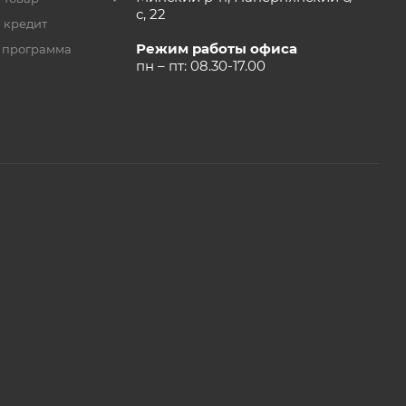
с, 22
 кредит
Режим работы офиса
 программа
пн – пт: 08.30-17.00