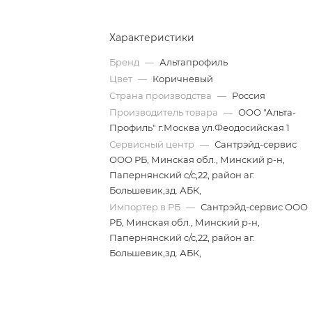
Характеристики
Бренд
—
Альтапрофиль
Цвет
—
Коричневый
Страна производства
—
Россия
Производитель товара
—
ООО "Альта-
Профиль" г.Москва ул.Феодосийская 1
Сервисный центр
—
Сантрэйд-сервис
ООО РБ, Минская обл., Минский р-н,
Папернянский с/с,22, район аг.
Большевик,зд. АБК,
Импортер в РБ
—
Сантрэйд-сервис ООО
РБ, Минская обл., Минский р-н,
Папернянский с/с,22, район аг.
Большевик,зд. АБК,