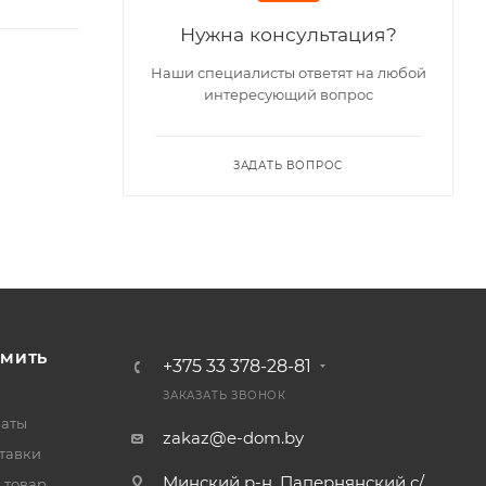
Нужна консультация?
Наши специалисты ответят на любой
интересующий вопрос
ЗАДАТЬ ВОПРОС
РМИТЬ
+375 33 378-28-81
ЗАКАЗАТЬ ЗВОНОК
латы
zakaz@e-dom.by
тавки
Минский р-н, Папернянский с/
 товар