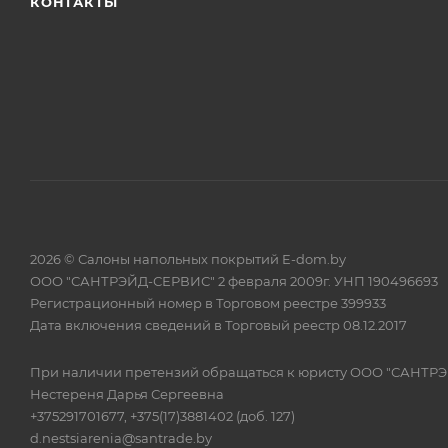
КОНТАКТЫ
2026 © Салоны напольных покрытий E-dom.by
ООО "САНТРЭЙД-СЕРВИС" 2 февраля 2009г. УНП 190496693
Регистрационный номер в Торговом реестре 399933
Дата включения сведений в Торговый реестр 08.12.2017
При наличии претензий обращаться к юристу ООО "САНТР
Нестереня Дарья Сергеевна
+375291701677, +375(17)3881402 (доб. 127)
d.nestsiarenia@santrade.by