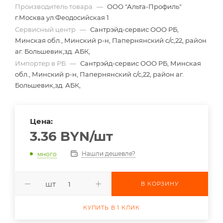
Производитель товара
—
ООО "Альта-Профиль"
г.Москва ул.Феодосийская 1
Сервисный центр
—
Сантрэйд-сервис ООО РБ,
Минская обл., Минский р-н, Папернянский с/с,22, район
аг. Большевик,зд. АБК,
Импортер в РБ
—
Сантрэйд-сервис ООО РБ, Минская
обл., Минский р-н, Папернянский с/с,22, район аг.
Большевик,зд. АБК,
Цена:
3.36
BYN
/шт
Нашли дешевле?
много
шт
В КОРЗИНУ
КУПИТЬ В 1 КЛИК