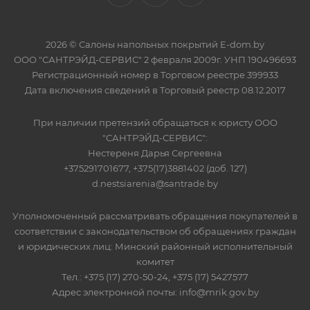
2026 © Салоны напольных покрытий E-dom.by
ООО "САНТРЭЙД-СЕРВИС" 2 февраля 2009г. УНП 190496693
Регистрационный номер в Торговом реестре 399933
Дата включения сведений в Торговый реестр 08.12.2017
При наличии претензий обращаться к юристу ООО
"САНТРЭЙД-СЕРВИС":
Нестереня Дарья Сергеевна
+375291701677, +375(17)3881402 (доб. 127)
d.nestsiarenia@santrade.by
Уполномоченный рассматривать обращения покупателей в
соответствии с законодательством об обращениях граждан
и юридических лиц: Минский районный исполнительный
комитет
Тел.: +375 (17) 270-50-24, +375 (17) 5427577
Адрес электронной почты: info@mrik.gov.by