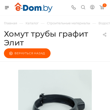
0
—
—
—
Главная
Каталог
Строительные материалы
Водост
Хомут трубы графит
Элит
ВЕРНУТЬСЯ НАЗАД