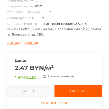
Толщина, мм
—
5
Ширина, мм
—
1050
площадь 1 штуки, м2
—
52.5
Длина рулона, м
—
50
Сервисный центр
—
Сантрэйд-сервис ООО РБ,
Минская обл., Минский р-н, Папернянский с/с,22, район
аг. Большевик,зд. АБК,
Все характеристики
Цена:
2.47
BYN
/м²
Нашли дешевле?
достаточно
м²
В КОРЗИНУ
КУПИТЬ В 1 КЛИК