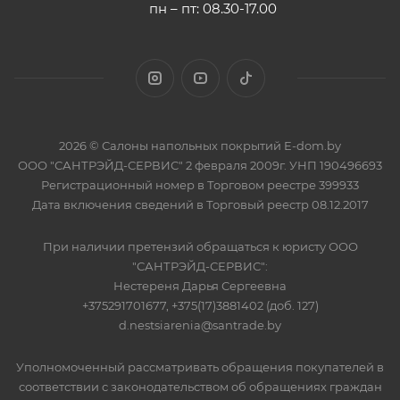
пн – пт: 08.30-17.00
2026 © Салоны напольных покрытий E-dom.by
ООО "САНТРЭЙД-СЕРВИС" 2 февраля 2009г. УНП 190496693
Регистрационный номер в Торговом реестре 399933
Дата включения сведений в Торговый реестр 08.12.2017
При наличии претензий обращаться к юристу ООО
"САНТРЭЙД-СЕРВИС":
Нестереня Дарья Сергеевна
+375291701677, +375(17)3881402 (доб. 127)
d.nestsiarenia@santrade.by
Уполномоченный рассматривать обращения покупателей в
соответствии с законодательством об обращениях граждан