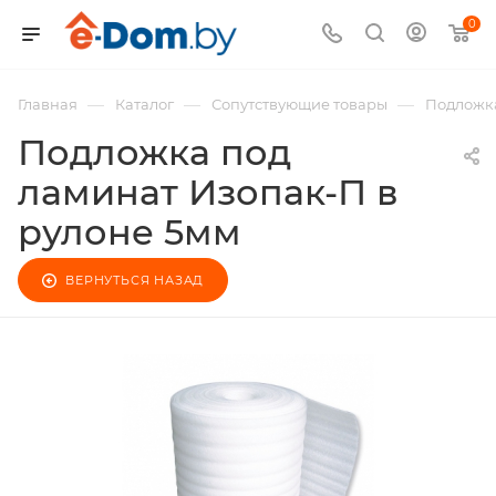
0
—
—
—
Главная
Каталог
Сопутствующие товары
Подложка
Подложка под
ламинат Изопак-П в
рулоне 5мм
ВЕРНУТЬСЯ НАЗАД