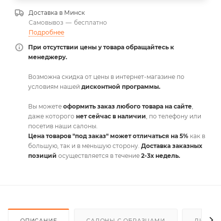
Доставка в
Минск
Самовывоз
—
бесплатно
Подробнее
При отсутствии цены у товара обращайтесь к
менеджеру.
Возможна скидка от цены в интернет-магазине по
условиям нашей
дисконтной программы.
Вы можете
оформить заказ любого товара на сайте
,
даже которого
нет сейчас в наличии
, по телефону или
посетив наши салоны.
Цена товаров "под заказ" может отличаться на 5%
как в
большую, так и в меньшую сторону.
Доставка заказных
позиций
осуществляется в течение
2-3х недель.
ОПИСАНИЕ
САЛОНЫ С ОБРАЗЦАМИ
ДИСКО