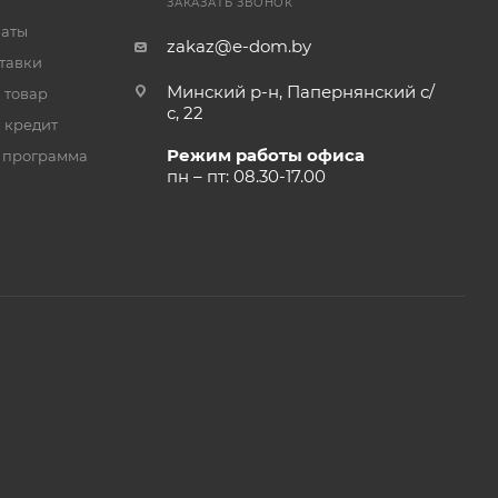
ЗАКАЗАТЬ ЗВОНОК
латы
zakaz@e-dom.by
тавки
Минский р-н, Папернянский с/
 товар
с, 22
 кредит
Режим работы офиса
 программа
пн – пт: 08.30-17.00