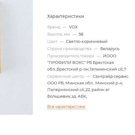
Характеристики
Бренд
—
VOX
Высота, мм
—
58
Цвет
—
Светло-коричневый
Страна производства
—
Беларусь
Производитель товара
—
ИООО
"ПРОФИЛИ ВОКС" РБ Брестская
обл.,Брестский р-он,Тельминский с/с,7
Сервисный центр
—
Сантрэйд-сервис
ООО РБ, Минская обл., Минский р-н,
Папернянский с/с,22, район аг.
Большевик,зд. АБК,
Все характеристики