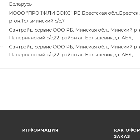
Беларусь
ИООО "ПРОФИЛИ ВОКС" РБ Брестская обл.,Брестск
р-он,Тельминский с/с,7
Сантрэйд-сервис ООО РБ, Минская обл., Минский р-
Папернянский с/с,22, район аг. Большевик,зд. АБК,
Сантрэйд-сервис ООО РБ, Минская обл., Минский р-
Папернянский с/с,22, район аг. Большевик,зд. АБК,
ИНФОРМАЦИЯ
КАК ОФО
ЗАКАЗ