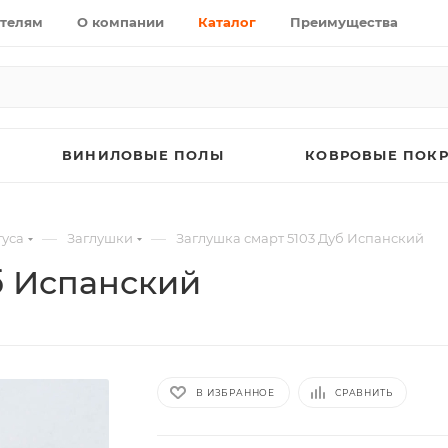
телям
О компании
Каталог
Преимущества
ВИНИЛОВЫЕ ПОЛЫ
КОВРОВЫЕ ПОК
—
—
уса
Заглушки
Заглушка смарт 5103 Дуб Испанский
б Испанский
В ИЗБРАННОЕ
СРАВНИТЬ