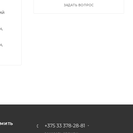
ЗАДАТЬ ВОПРОС
ий
н,
н,
РМИТЬ
+375 33 378-28-81