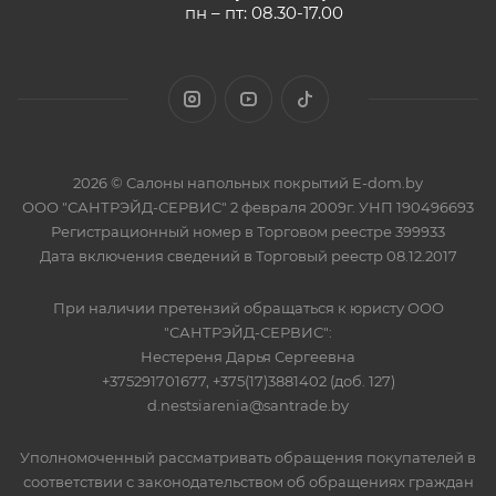
пн – пт: 08.30-17.00
2026 © Салоны напольных покрытий E-dom.by
ООО "САНТРЭЙД-СЕРВИС" 2 февраля 2009г. УНП 190496693
Регистрационный номер в Торговом реестре 399933
Дата включения сведений в Торговый реестр 08.12.2017
При наличии претензий обращаться к юристу ООО
"САНТРЭЙД-СЕРВИС":
Нестереня Дарья Сергеевна
+375291701677, +375(17)3881402 (доб. 127)
d.nestsiarenia@santrade.by
Уполномоченный рассматривать обращения покупателей в
соответствии с законодательством об обращениях граждан