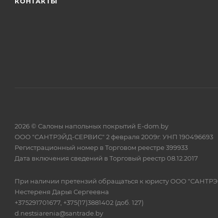
КОНТАКТЫ
2026 © Салоны напольных покрытий E-dom.by
ООО "САНТРЭЙД-СЕРВИС" 2 февраля 2009г. УНП 190496693
Регистрационный номер в Торговом реестре 399933
Дата включения сведений в Торговый реестр 08.12.2017
При наличии претензий обращаться к юристу ООО "САНТР
Нестереня Дарья Сергеевна
+375291701677, +375(17)3881402 (доб. 127)
d.nestsiarenia@santrade.by