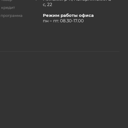
с, 22
 кредит
Режим работы офиса
 программа
пн – пт: 08.30-17.00