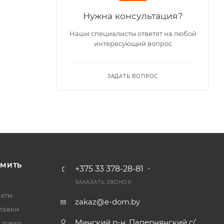
Нужна консультация?
Наши специалисты ответят на любой
интересующий вопрос
ЗАДАТЬ ВОПРОС
РМИТЬ
+375 33 378-28-81
ЗАКАЗАТЬ ЗВОНОК
латы
zakaz@e-dom.by
тавки
Минский р-н, Папернянский с/
 товар