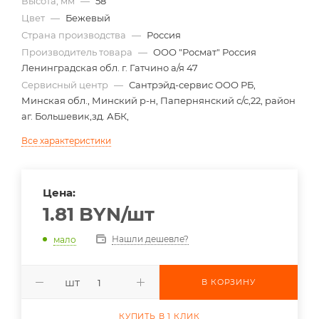
Высота, мм
—
58
Цвет
—
Бежевый
Страна производства
—
Россия
Производитель товара
—
ООО "Росмат" Россия
Ленинградская обл. г. Гатчино а/я 47
Сервисный центр
—
Сантрэйд-сервис ООО РБ,
Минская обл., Минский р-н, Папернянский с/с,22, район
аг. Большевик,зд. АБК,
Все характеристики
Цена:
1.81
BYN
/шт
Нашли дешевле?
мало
шт
В КОРЗИНУ
КУПИТЬ В 1 КЛИК