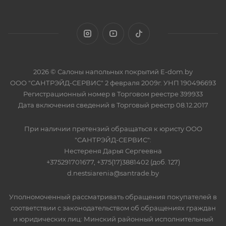
2026 © Салоны напольных покрытий E-dom.by
ООО "САНТРЭЙД-СЕРВИС" 2 февраля 2009г. УНП 190496693
Регистрационный номер в Торговом реестре 399933
Дата включения сведений в Торговый реестр 08.12.2017
При наличии претензий обращаться к юристу ООО
"САНТРЭЙД-СЕРВИС":
Нестереня Дарья Сергеевна
+375291701677, +375(17)3881402 (доб. 127)
d.nestsiarenia@santrade.by
Уполномоченный рассматривать обращения покупателей в
соответствии с законодательством об обращениях граждан
и юридических лиц: Минский районный исполнительный