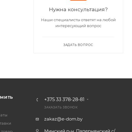
Нужна консультация?
Наши специалисты ответят на любой
интересующий вопрос
ЗАДАТЬ ВОПРОС
РМИТЬ
+375 33 378-28-81
ЗАКАЗАТЬ ЗВОНОК
латы
zakaz@e-dom.by
тавки
Минский р-н, Папернянский с/
 товар