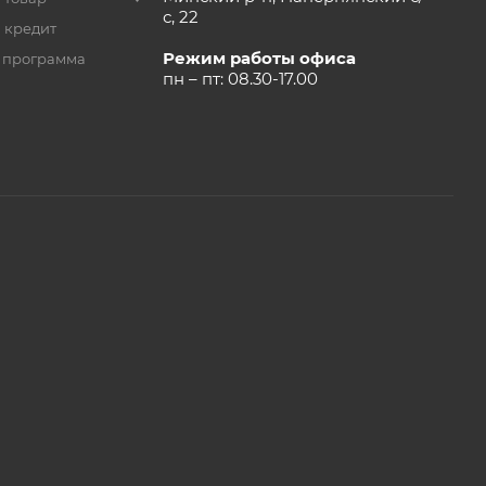
с, 22
 кредит
Режим работы офиса
 программа
пн – пт: 08.30-17.00