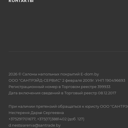
КОНТАКТЫ
2026 © Салоны напольных покрытий E-dom.by
ООО "САНТРЭЙД-СЕРВИС" 2 февраля 2009г. УНП 190496693
Регистрационный номер в Торговом реестре 399933
Дата включения сведений в Торговый реестр 08.12.2017
При наличии претензий обращаться к юристу ООО "САНТР
Нестереня Дарья Сергеевна
+375291701677, +375(17)3881402 (доб. 127)
d.nestsiarenia@santrade.by