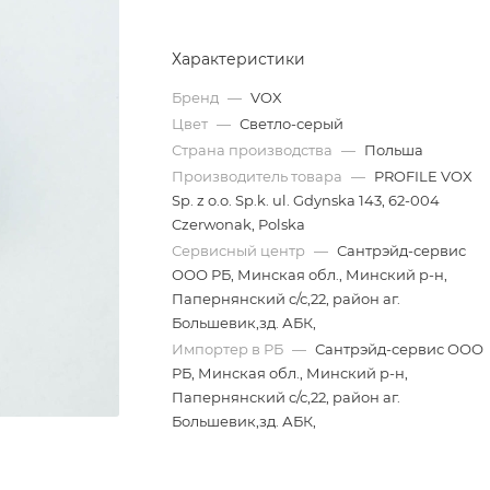
Характеристики
Бренд
—
VOX
Цвет
—
Светло-серый
Страна производства
—
Польша
Производитель товара
—
PROFILE VOX
Sp. z o.o. Sp.k. ul. Gdynska 143, 62-004
Czerwonak, Polska
Сервисный центр
—
Сантрэйд-сервис
ООО РБ, Минская обл., Минский р-н,
Папернянский с/с,22, район аг.
Большевик,зд. АБК,
Импортер в РБ
—
Сантрэйд-сервис ООО
РБ, Минская обл., Минский р-н,
Папернянский с/с,22, район аг.
Большевик,зд. АБК,