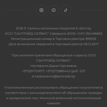
2026 © Салоны напольных покрытий E-dom.by
ООО "САНТРЭЙД-СЕРВИС" 2 февраля 2009г. УНП 190496693
Регистрационный номер в Торговом реестре 399933
Дата включения сведений в Торговый реестр 08.12.2017
При наличии претензий обращаться к юристу ООО
"САНТРЭЙД-СЕРВИС":
Нестереня Дарья Сергеевна
+375291701677, +375(17)3881402 (доб. 127)
d.nestsiarenia@santrade.by
Уполномоченный рассматривать обращения покупателей в
соответствии с законодательством об обращениях граждан
и юридических лиц: Минский районный исполнительный
комитет