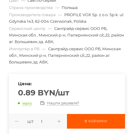
Цвет
—
Светло-серый
Страна производства
—
Польша
Производитель товара
—
PROFILE VOX Sp. z o.o. Sp.k. ul.
Gdynska 143, 62-004 Czerwonak, Polska
Сервисный центр
—
Сантрэйд-сервис ООО РБ,
Минская обл., Минский р-н, Папернянский с/с,22, район
аг. Большевик,зд. АБК,
Импортер в РБ
—
Сантрэйд-сервис ООО РБ, Минская
обл., Минский р-н, Папернянский с/с,22, район аг.
Большевик,зд. АБК,
Цена:
0.89
BYN
/шт
Нашли дешевле?
мало
шт
В КОРЗИНУ