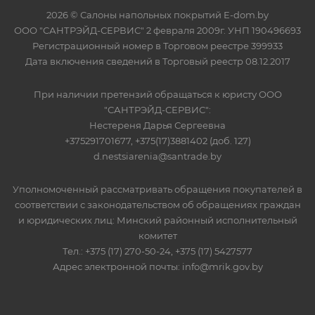
2026 © Салоны напольных покрытий E-dom.by
ООО "САНТРЭЙД-СЕРВИС" 2 февраля 2009г. УНП 190496693
Регистрационный номер в Торговом реестре 399933
Дата включения сведений в Торговый реестр 08.12.2017
При наличии претензий обращаться к юристу ООО
"САНТРЭЙД-СЕРВИС":
Нестереня Дарья Сергеевна
+375291701677, +375(17)3881402 (доб. 127)
d.nestsiarenia@santrade.by
Уполномоченный рассматривать обращения покупателей в
соответствии с законодательством об обращениях граждан
и юридических лиц: Минский районный исполнительный
комитет
Тел.: +375 (17) 270-50-24, +375 (17) 5427577
Адрес электронной почты: info@mrik.gov.by