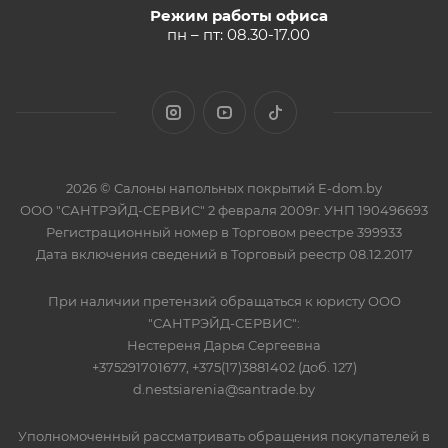
Режим работы офиса
пн – пт: 08.30-17.00
2026 © Салоны напольных покрытий E-dom.by
ООО "САНТРЭЙД-СЕРВИС" 2 февраля 2009г. УНП 190496693
Регистрационный номер в Торговом реестре 399933
Дата включения сведений в Торговый реестр 08.12.2017
При наличии претензий обращаться к юристу ООО
"САНТРЭЙД-СЕРВИС":
Нестереня Дарья Сергеевна
+375291701677, +375(17)3881402 (доб. 127)
d.nestsiarenia@santrade.by
Уполномоченный рассматривать обращения покупателей в