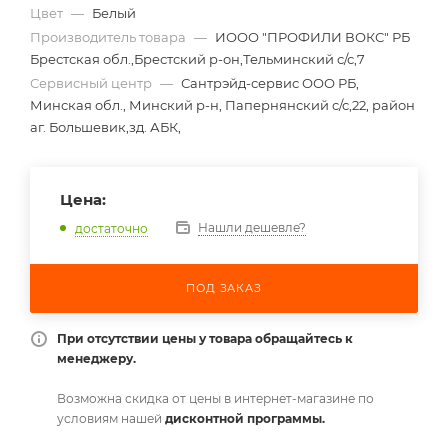
Цвет
—
Белый
Производитель товара
—
ИООО "ПРОФИЛИ ВОКС" РБ
Брестская обл.,Брестский р-он,Тельминский с/с,7
Сервисный центр
—
Сантрэйд-сервис ООО РБ,
Минская обл., Минский р-н, Папернянский с/с,22, район
аг. Большевик,зд. АБК,
Цена:
Нашли дешевле?
достаточно
ПОД ЗАКАЗ
При отсутствии цены у товара обращайтесь к
менеджеру.
Возможна скидка от цены в интернет-магазине по
условиям нашей
дисконтной программы.