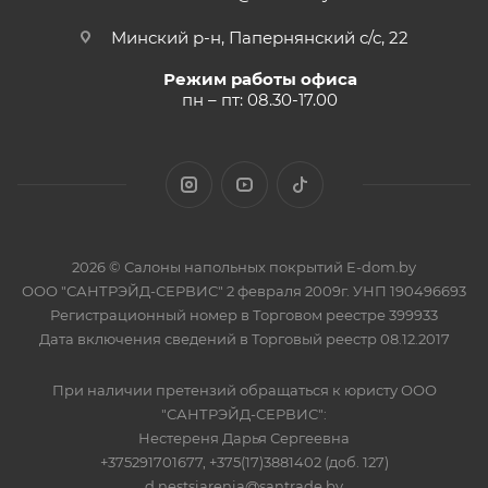
Минский р-н, Папернянский с/с, 22
Режим работы офиса
пн – пт: 08.30-17.00
2026 © Салоны напольных покрытий E-dom.by
ООО "САНТРЭЙД-СЕРВИС" 2 февраля 2009г. УНП 190496693
Регистрационный номер в Торговом реестре 399933
Дата включения сведений в Торговый реестр 08.12.2017
При наличии претензий обращаться к юристу ООО
"САНТРЭЙД-СЕРВИС":
Нестереня Дарья Сергеевна
+375291701677, +375(17)3881402 (доб. 127)
d.nestsiarenia@santrade.by