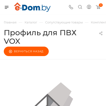
0
—
—
—
Главная
Каталог
Сопутствующие товары
Комплек
Профиль для ПВХ
VOX
ВЕРНУТЬСЯ НАЗАД