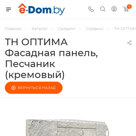
0
—
—
—
—
Главная
Каталог
Сайдинг
Сайдинг
ТН ОПТИМА
ТН ОПТИМА
Фасадная панель,
Песчаник
(кремовый)
ВЕРНУТЬСЯ НАЗАД