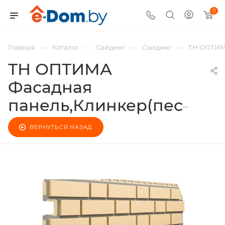
0
—
—
—
—
Главная
Каталог
Сайдинг
Сайдинг
ТН ОПТИМА
ТН ОПТИМА
Фасадная
панель,Клинкер(песочный)
ВЕРНУТЬСЯ НАЗАД