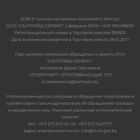
2026 © Салоны напольных покрытий E-dom.by
ООО "САНТРЭЙД-СЕРВИС" 2 февраля 2009г. УНП 190496693
Регистрационный номер в Торговом реестре 399933
Дата включения сведений в Торговый реестр 08.12.2017
При наличии претензий обращаться к юристу ООО
"САНТРЭЙД-СЕРВИС":
Нестереня Дарья Сергеевна
+375291701677, +375(17)3881402 (доб. 127)
d.nestsiarenia@santrade.by
Уполномоченный рассматривать обращения покупателей в
соответствии с законодательством об обращениях граждан
и юридических лиц: Минский районный исполнительный
комитет
Тел.: +375 (17) 270-50-24, +375 (17) 5427577
Адрес электронной почты: info@mrik.gov.by