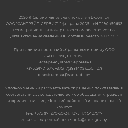
2026 © Салоны напольных покрытий E-dom.by
ООО "САНТРЭЙД-СЕРВИС" 2 февраля 2009г. УНП 190496693
Регистрационный номер в Торговом реестре 399933
Дата включения сведений в Торговый реестр 08.12.2017
При наличии претензий обращаться к юристу ООО
"САНТРЭЙД-СЕРВИС":
Нестереня Дарья Сергеевна
+375291701677, +375(17)3881402 (доб. 127)
d.nestsiarenia@santrade.by
Уполномоченный рассматривать обращения покупателей в
соответствии с законодательством об обращениях граждан
и юридических лиц: Минский районный исполнительный
комитет
Тел.: +375 (17) 270-50-24, +375 (17) 5427577
Адрес электронной почты: info@mrik.gov.by