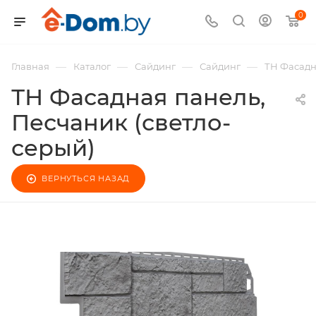
0
—
—
—
—
Главная
Каталог
Сайдинг
Сайдинг
ТН Фасадн
ТН Фасадная панель,
Песчаник (светло-
серый)
ВЕРНУТЬСЯ НАЗАД