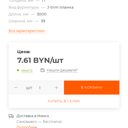
Толщина, мм
—
1.1
Вид фурнитуры
—
J-trim планка
Длина, мм
—
3000
Ширина, мм
—
39
Все характеристики
Цена:
7.61
BYN
/шт
Нашли дешевле?
много
шт
В КОРЗИНУ
КУПИТЬ В 1 КЛИК
Доставка в
Минск
Самовывоз
—
бесплатно
Подробнее