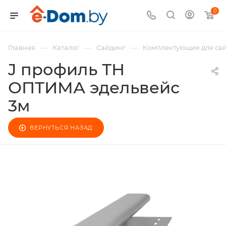
0
—
—
—
Главная
Каталог
Сайдинг
Комплектующие для са
J профиль ТН
ОПТИМА эдельвейс
3м
ВЕРНУТЬСЯ НАЗАД