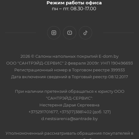
Режим работы офиса
пн – пт: 08.30-17.00
2026 © Салоны напольных покрытий E-dom.by
ООО "САНТРЭЙД-СЕРВИС" 2 февраля 2009г. УНП 190496693
Регистрационный номер в Торговом реестре 399933
Дата включения сведений в Торговый реестр 08.12.2017
При наличии претензий обращаться к юристу ООО
"САНТРЭЙД-СЕРВИС":
Нестереня Дарья Сергеевна
+375291701677, +375(17)3881402 (доб. 127)
d.nestsiarenia@santrade.by
Уполномоченный рассматривать обращения покупателей в